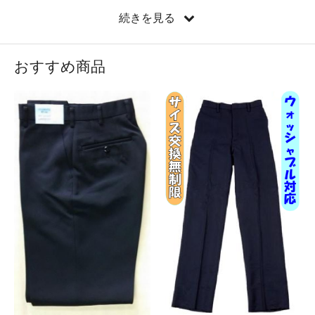
させていただきます。 休業期間中のご注文、メールに
続きを見る
よるお問い合わせは承りますが、［商品の配送、ご注文
の受付けメールの送信、お問い合わせメール等］のご対
応は、
2026年8月27日(木)
より随時行わせていただきま
おすすめ商品
す。 お客様にはご不便をお掛けいたしますが何卒ご理解
いただけますようお願い申し上げます。
2025/12/4
※佐川急便で物量増加による集荷停止が生じておりま
す。そのため、発送に遅れが生じる場合がございますの
で、余裕をもってのご注文を何卒よろしくお願い申し上
げます。
2025/8/6
[夏季休業日のお知らせ]
いつも「制服おまかせ。」を
ご利用頂き誠に有難うございます。 まことに勝手なが
ら、
2025年8月8日(金)～8月25日(月)
まで、
夏季休業日
と
させていただきます。 休業期間中のご注文、メールに
よるお問い合わせは承りますが、［商品の配送、ご注文
の受付けメールの送信、お問い合わせメール等］のご対
応は、
2025年8月26日(火)
より随時行わせていただきま