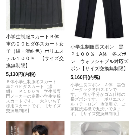
注文の際にはカレンダーピンク色の休業日をご確認いた
だけますようお願い申し上げます。
お客様にはご不便を
お掛けする場合がございますが予めご了承のほど何卒よ
ろしくお願い申し上げます。
お休み中に頂戴しました
［ご注文・お問合せ・商品発送］につきましては、休業
小学生制服スカートＢ体
日あけより順次対応させていただきます
車の２０ヒダ冬スカート女
小学生制服長ズボン 黒
2023/3/21
子（紺・濃紺色）ポリエス
Ｐ１００％ A体 冬ズボ
【臨時休業日のお知らせ】
テル１００％ 【サイズ交
ン ウォッシャブル対応ズ
いつも「制服おまかせ。」をご愛顧頂き誠にありがとう
換無制限】
ボン【サイズ交換無制限】
ございます。 誠に勝手ながら
3月は繁忙期のため、ご
5,130円(内税)
5,160円(内税)
注文の際にはカレンダーピンク色の休業日をご確認いた
Ｂ体小学生制服冬スカート
小学生長ズボン Ａ体 黒色
だけますようお願い申し上げます。
お客様にはご不便を
車２０ヒダスカート（濃
ノータック冬用ズボンで
紺） Ｐ１００％ 学生服専
お掛けする場合がございますが予めご了承のほど何卒よ
す。 後が半分がゴム仕様の
門メーカーの定番小学生制服
長ズボンです。 ポリエステ
ろしくお願い申し上げます。
お休み中に頂戴しました
スカートです。 大きいお子
ル（テトロン）地使用で、ご
様用スカートです。【サイズ
［ご注文・お問合せ・商品発送］につきましては、休業
家庭洗濯機で丸洗いできま
交換無制限】
す。【サイズ交換無制限】
日あけより順次対応させていただきます
2022/8/5
[夏季休業日のお知らせ]
いつも「制服おまかせ。」を