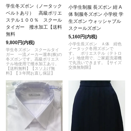
す。 お客様にはご不便をお掛けいたしますが何卒ご理解
学生冬ズボン（ノータック
小学生制服 長ズボン 紺 A
いただけますようお願い申し上げます。
ベルトあり） 高級ポリエ
体 制服冬ズボン 小学校 学
2025/7/21
ステル１００％ スクール
生ズボン ウォッシャブル
【臨時休業日のお知らせ】
タイガー 撥水加工【送料
スクールズボン
「制服おまかせ。」をご愛顧頂き誠にありがとうござい
無料
5,160円(内税)
ます。 誠に勝手ながら
7月22日（火）
は、臨時休業
と
9,800円(内税)
させていただきます。お客様にはご不便をお掛けする場
小学生長ズボン Ａ体 紺色
ノータック冬用ズボンで
学生冬ズボン スクールタイ
合がございますが予めご了承のほど何卒よろしくお願い
す。 ポリエステル（テトロ
ガー 一流メーカー瀧本(株)の
申し上げます。
お休み中に頂戴しました［ご注文・お問
ン）地使用で、ご家庭洗濯機
冬ズボンです。高級ポリエス
で丸洗いできます。【サイズ
テル地使用で撥水加工あり。
合せ・商品発送］につきましては、休業日あけより順次
交換無制限】
【送料無料】【スソ上げ無
対応させていただきます。
料】【３年間お直し保証】
2024/12/13
[冬季休業日のお知らせ]
本年も「制服おまかせ。」を
ご利用いただき誠にありがとうございました。勝手なが
ら、
2024年12月21日(土)～2025年1月6日(月)
まで、
冬季
休業日
とさせていただきます。ご注文、メールによるお
問い合わせは休業日中も承りますが［ご注文受付けの返
信メール、お問い合わせへの返信メール、商品配送等］
のご対応は、
2025年1月7日(火)
より随時行わせていただ