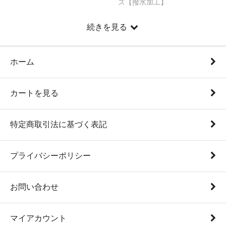
ズ【撥水加工】
【小学生制服ズボンBBB体 入荷のお知らせ】
上海ロックダウンの影響で製造が遅れておりました、
続きを見る
BBB体ズボンですが、7月22日頃にメーカーに入荷され
る予定です。在庫がなくご購入いただけなかったお客様
にはご迷惑をおかけ致しました。 当店入荷後は、即日の
ホーム
発送とさせていただきますので、ご入用の際はご注文の
ほど何卒よろしくお願い申し上げます。
2022/4/26
カートを見る
【ゴールデンウィーク休業のお知らせ】
いつも「制服おまかせ。」をご愛顧いただき誠にありが
特定商取引法に基づく表記
とうございます。誠に勝手ながら
4月29日(金)、5月3～5
日(木)まで
GW休業日とさせていただきます。お客様には
ご不便をお掛けいたしますが何卒ご理解のほどお願い申
プライバシーポリシー
し上げます。
休業日中に頂戴いたしました［ご注文・お
問合せ］につきましては、5月6日（金）より順次対応さ
お問い合わせ
せていただきます
。お時間を頂戴することとなり誠に申
し訳ございませんが何卒よろしくお願い申し上げます。
2022/3/14
マイアカウント
【休業日のお知らせ】