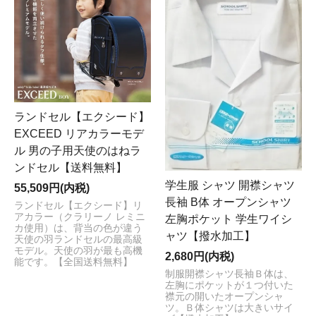
ご利用頂き誠に有難うございます。 まことに勝手なが
ら、
2022年8月10日(水)～2022年8月22日(月)
まで、
夏季
休業日
とさせていただきます。 休業期間中のご注文、
メールによるお問い合わせは承りますが、［商品の配
送、ご注文の受付けメールの送信、お問い合わせメール
へのご返信等］のご対応は、
2022年8月23日(火)
より随
時行わせていただきます。 お客様にはご不便をお掛けい
ランドセル【エクシード】
たしますが何卒ご理解いただけますようお願い申し上げ
EXCEED リアカラーモデ
ます。
ル 男の子用天使のはねラ
2022/7/14
ンドセル【送料無料】
【休業日のお知らせ】
学生服 シャツ 開襟シャツ
55,509円(内税)
「制服おまかせ。」をご愛顧頂き誠にありがとうござい
長袖 B体 オープンシャツ
ランドセル【エクシード】リ
ます。 誠に勝手ながら
7月25日（月）、26日（火）
アカラー（クラリーノ レミニ
左胸ポケット 学生ワイシ
は、休業
とさせていただきます。お客様にはご不便をお
カ使用）は、背当の色が違う
ャツ【撥水加工】
天使の羽ランドセルの最高級
掛けいたしますが何卒よろしくお願いいたします。
お休
モデル。天使の羽が最も高機
2,680円(内税)
み中に頂戴しました［ご注文・お問合せ・商品発送］に
能です。【全国送料無料】
制服開襟シャツ長袖Ｂ体は、
つきましては、休業日あけより順次対応させていただき
左胸にポケットが１つ付いた
ます
。ご対応にお日にちを頂戴し誠に申し訳ございませ
襟元の開いたオープンシャ
ツ。Ｂ体シャツは大きいサイ
んが何卒よろしくお願いいたします。