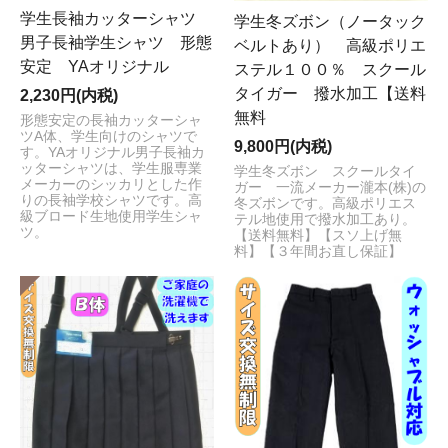
は、臨時休業
とさせていただきます。お客様にはご不便
学生長袖カッターシャツ
学生冬ズボン（ノータック
をお掛けする場合がございますが予めご了承のほど何卒
男子長袖学生シャツ 形態
ベルトあり） 高級ポリエ
よろしくお願い申し上げます。
お休み中に頂戴しました
安定 YAオリジナル
ステル１００％ スクール
［ご注文・お問合せ・商品発送］につきましては、休業
タイガー 撥水加工【送料
2,230円(内税)
日あけより順次対応させていただきます。
無料
形態安定の長袖カッターシャ
2023/5/2
ツA体、学生向けのシャツで
9,800円(内税)
す。YAオリジナル男子長袖カ
【ゴールデンウィーク休業のお知らせ】
ッターシャツは、学生服専業
学生冬ズボン スクールタイ
いつも「制服おまかせ。」をご愛顧いただき誠にありが
メーカーのシッカリとした作
ガー 一流メーカー瀧本(株)の
りの長袖学校シャツです。高
冬ズボンです。高級ポリエス
とうございます。誠に勝手ながら
5月3日(水)～7日(日)ま
級ブロード生地使用学生シャ
テル地使用で撥水加工あり。
で
GW休業日とさせていただきます。お客様にはご不便
ツ。
【送料無料】【スソ上げ無
料】【３年間お直し保証】
をお掛けいたしますが何卒ご理解のほどお願い申し上げ
ます。
休業日中に頂戴いたしました［ご注文・お問合
せ］につきましては、5月8日（月）より順次対応させて
いただきます
。お時間を頂戴することとなり誠に申し訳
ございませんが何卒よろしくお願い申し上げます。
2023/4/6
【臨時休業日のお知らせ】
いつも「制服おまかせ。」をご愛顧頂き誠にありがとう
ございます。 誠に勝手ながら
4月は繁忙期のため、ご