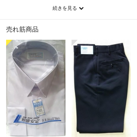
メールによるお問い合わせは承りますが、［商品の配
続きを見る
送、ご注文の受付けメールの送信、お問い合わせメール
等］のご対応は、
2020年8月20日(木)
より随時行わせて
いただきます。 お客様にはご不便をお掛けいたしますが
売れ筋商品
何卒ご理解いただけますようお願い申し上げます。
2023/8/7
[夏季休業日のお知らせ]
いつも「制服おまかせ。」を
ご利用頂き誠に有難うございます。 まことに勝手なが
ら、
2023年8月10日(木)～8月22日(火)
まで、
夏季休業日
とさせていただきます。 休業期間中のご注文、メール
によるお問い合わせは承りますが、［商品の配送、ご注
文の受付けメールの送信、お問い合わせメールへのご返
信等］のご対応は、
8月23日(水)
より随時行わせていただ
きます。 お客様にはご不便をお掛けいたしますが何卒ご
理解いただけますようお願い申し上げます。
2023/4/6
【臨時休業日のお知らせ】
「制服おまかせ。」をご愛顧頂き誠にありがとうござい
ます。 誠に勝手ながら
7月31日（月）、8月1日（火）