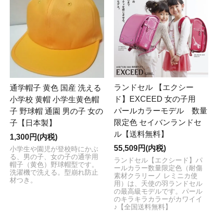
せ］につきましては、5月8日（月）より順次対応させて
いただきます
。お時間を頂戴することとなり誠に申し訳
ございませんが何卒よろしくお願い申し上げます。
2023/12/31
[冬季休業日のお知らせ]
本年も「制服おまかせ。」を
ご利用いただき誠にありがとうございました。勝手なが
ら、
2023年12月23日～2024年1月8日(月)
まで、
冬季休業
ランドセル 【エクシー
通学帽子 黄色 国産 洗える
日
とさせていただきます。ご注文、メールによるお問い
ド】EXCEED 女の子用
小学校 黄帽 小学生黄色帽
合わせは休業日中も承りますが［ご注文受付けの返信メ
パールカラーモデル 数量
子 野球帽 通園 男の子 女の
ール、お問い合わせへの返信メール、商品配送等］のご
限定色 セイバンランドセ
子【日本製】
対応は、
2024年1月9日(火)
より随時行わせていただきま
ル【送料無料】
1,300円(内税)
す。お客様にはご不便をお掛けいたしますが何卒ご理解
55,509円(内税)
小学生や園児が登校時にかぶ
いただけますようお願い申し上げます。
る、男の子、女の子の通学用
ランドセル【エクシード】パ
2020/8/5
帽子（黄色）野球帽型です。
ールカラー数量限定色（耐傷
洗濯機で洗える。型崩れ防止
[夏季休業日のお知らせ]
いつも「制服おまかせ。」を
素材クラリーノ レミニカ使
材つき。
用）は、天使の羽ランドセル
ご利用頂き誠に有難うございます。 まことに勝手なが
の最高級モデルです。パール
ら、
2020年8月8日(土)～2020年8月19日(水)
まで、
夏季
のキラキラカラーがカワイイ
♪【全国送料無料】
休業日
とさせていただきます。 休業期間中のご注文、