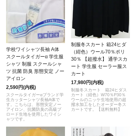
きます。お客様にはご不便をお掛けいたしますが何卒ご
理解いただけますようお願い申し上げます。
2024/8/6
[夏季休業日のお知らせ]
いつも「制服おまかせ。」を
ご利用頂き誠に有難うございます。 まことに勝手なが
ら、
2024年8月9日(金)～8月22日(木)
まで、
夏季休業日
と
制服冬スカート 箱24ヒダ
させていただきます。 休業期間中のご注文、メールに
学校ワイシャツ長袖 A体
（紺色）ウール70％ポリ
よるお問い合わせは承りますが、［商品の配送、ご注文
スクールタイガーα 学生服
30％ 【超撥水】 通学スカ
の受付けメールの送信、お問い合わせメール等］のご対
シャツ 制服 スクールシャ
ート 学生服 セーラー服ス
応は、
2024年8月23日(金)
より随時行わせていただきま
ツ 抗菌 防臭 形態安定 ノー
カート
す。 お客様にはご不便をお掛けいたしますが何卒ご理解
アイロン
17,980円(内税)
いただけますようお願い申し上げます。
2,590円(内税)
制服冬スカート 箱24ヒダス
2024/5/1
スクールタイガーαブランド学
カート（紺色）W70％P30％
【ゴールデンウィーク休業のお知らせ】
生カッターシャツ長袖A体で
ウールのニッケ生地使用の超
す。こちらは、形態安定ノー
撥水加工をしたオーダー冬ス
いつも「制服おまかせ。」をご愛顧いただき誠にありが
アイロン、抗菌防臭の高級ブ
カートです。【送料無料】
とうございます。誠に勝手ながら
5月3日(金)～7日(火)ま
ロード生地を使用したワイシ
ャツです。
で
GW休業日とさせていただきます。お客様にはご不便
をお掛けいたしますが何卒ご理解のほどお願い申し上げ
ます。
休業日中に頂戴いたしました［ご注文・お問合