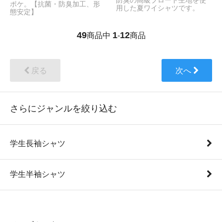
防臭の高級ブロード生地を使
ポケ。【抗菌・防臭加工、形
用した夏ワイシャツです。
態安定】
49
1
12
商品中
-
商品
戻る
次へ
さらにジャンルを絞り込む
学生長袖シャツ
学生半袖シャツ