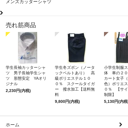
メンズカッターシャツ
売れ筋商品
学生長袖カッターシャ
学生冬ズボン（ノータ
小学生制服ス
ツ 男子長袖学生シャ
ックベルトあり） 高
体 車の２０
ツ 形態安定 YAオリ
級ポリエステル１０
カート女子（
ジナル
０％ スクールタイガ
色）ポリエス
ー 撥水加工【送料無
０％ 【サイ
2,230円(内税)
料
制限】
9,800円(内税)
5,130円(内税
ホーム