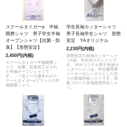
スクールタイガーα 半袖
学生長袖カッターシャツ
開襟シャツ 男子学生半袖
男子長袖学生シャツ 形態
オープンシャツ【抗菌・防
安定 YAオリジナル
臭】【形態安定】
2,230円(内税)
2,450円(内税)
形態安定の長袖カッターシャ
ツA体、学生向けのシャツで
スクールタイガー半袖開襟シ
す。YAオリジナル男子長袖カ
ャツ 抗菌、防臭加工がされ
ッターシャツは、学生服専業
た半袖オープンシャツで
メーカーのシッカリとした作
す。 一流メーカ瀧本㈱のス
りの長袖学校シャツです。高
クールタイガーαブランドの半
級ブロード生地使用学生シャ
袖開襟シャツ。
ツ。