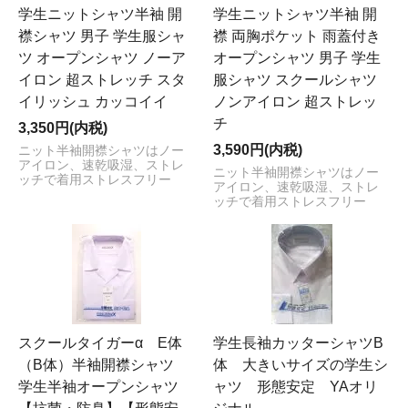
学生ニットシャツ半袖 開
学生ニットシャツ半袖 開
襟シャツ 男子 学生服シャ
襟 両胸ポケット 雨蓋付き
ツ オープンシャツ ノーア
オープンシャツ 男子 学生
イロン 超ストレッチ スタ
服シャツ スクールシャツ
イリッシュ カッコイイ
ノンアイロン 超ストレッ
チ
3,350円(内税)
3,590円(内税)
ニット半袖開襟シャツはノー
アイロン、速乾吸湿、ストレ
ニット半袖開襟シャツはノー
ッチで着用ストレスフリー
アイロン、速乾吸湿、ストレ
ッチで着用ストレスフリー
スクールタイガーα E体
学生長袖カッターシャツB
（B体）半袖開襟シャツ
体 大きいサイズの学生シ
学生半袖オープンシャツ
ャツ 形態安定 YAオリ