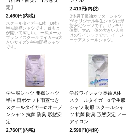
【抗菌・防臭】【形態安
ジナル
定】
2,413円(内税)
2,460円(内税)
B体男子長袖カッターシャツ
YAオリジナル学生シャツは形
スクールタイガーE体（B体）
態安定シャツです。ガッチリ
半袖開襟シャツです。首もと
体型、太め、体の大きい人向
が開いて涼しい。 一流メーカ
けのワイシャツです。イージ
ブランドスクールタイガーα大
ーケアスクールシャツ。
きいサイズの半袖開襟シャツ
です。
学生服シャツ 開襟シャツ
学校ワイシャツ長袖 A体
半袖 両ポケット雨蓋つき
スクールタイガーα 学生服
スクールタイガーα オープ
シャツ 制服 スクールシャ
ンシャツ 抗菌 防臭 形態安
ツ 抗菌 防臭 形態安定 ノー
定
アイロン
2,760円(内税)
2,590円(内税)