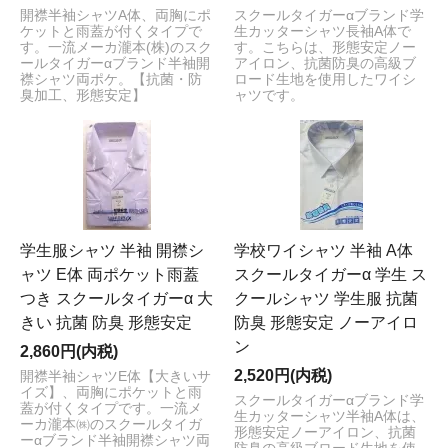
開襟半袖シャツA体、両胸にポ
スクールタイガーαブランド学
ケットと雨蓋が付くタイプで
生カッターシャツ長袖A体で
す。一流メーカ瀧本(株)のスク
す。こちらは、形態安定ノー
ールタイガーαブランド半袖開
アイロン、抗菌防臭の高級ブ
襟シャツ両ポケ。【抗菌・防
ロード生地を使用したワイシ
臭加工、形態安定】
ャツです。
学生服シャツ 半袖 開襟シ
学校ワイシャツ 半袖 A体
ャツ E体 両ポケット雨蓋
スクールタイガーα 学生 ス
つき スクールタイガーα 大
クールシャツ 学生服 抗菌
きい 抗菌 防臭 形態安定
防臭 形態安定 ノーアイロ
ン
2,860円(内税)
2,520円(内税)
開襟半袖シャツE体【大きいサ
イズ】、両胸にポケットと雨
スクールタイガーαブランド学
蓋が付くタイプです。一流メ
生カッターシャツ半袖A体は、
ーカ瀧本㈱のスクールタイガ
形態安定ノーアイロン、抗菌
ーαブランド半袖開襟シャツ両