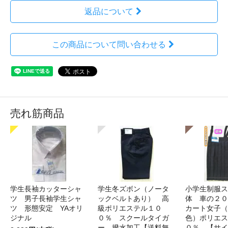
返品について
この商品について問い合わせる
売れ筋商品
学生長袖カッターシャ
学生冬ズボン（ノータ
小学生制服ス
ツ 男子長袖学生シャ
ックベルトあり） 高
体 車の２０
ツ 形態安定 YAオリ
級ポリエステル１０
カート女子（
ジナル
０％ スクールタイガ
色）ポリエス
ー 撥水加工【送料無
０％ 【サイ