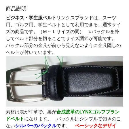
商品説明
ビジネス・学生服ベルト
リンクスブランドは、スーツ
用、ゴルフ用、学生ベルトとして利用できる、通常サイ
ズの商品です。（Ｍ～Ｌサイズの間） ○バックルを外
してベルト部分を切ることでサイズ調節が可能です。
バックル部分の金具が前から見えないように金具隠しの
ベルトが付いています。
素材は表が牛革で、裏が
合成皮革のLYNXゴルフブラン
ドベルト
になります。 バックルはシンプルで飽きのこ
ない
シルバーのバックル
です。
ベーシックなデザイ