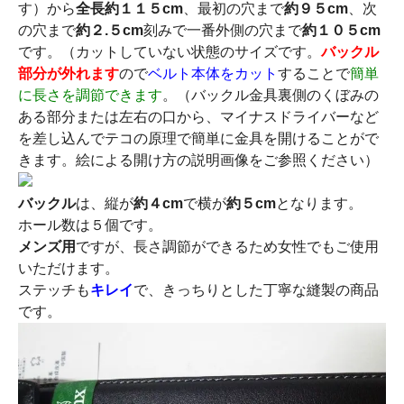
す）から
全長約１１５cm
、最初の穴まで
約９５cm
、次
の穴まで
約２.５cm
刻みで一番外側の穴まで
約１０５cm
です。（カットしていない状態のサイズです。
バックル
部分が外れます
ので
ベルト本体をカット
することで
簡単
に長さを調節できます
。（バックル金具裏側のくぼみの
ある部分または左右の口から、マイナスドライバーなど
を差し込んでテコの原理で簡単に金具を開けることがで
きます。絵による開け方の説明画像をご参照ください）
バックル
は、縦が
約４cm
で横が
約５cm
となります。
ホール数は５個です。
メンズ用
ですが、長さ調節ができるため女性でもご使用
いただけます。
ステッチも
キレイ
で、きっちりとした丁寧な縫製の商品
です。