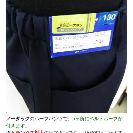
ノータック
のハーフパンツで、
5ヶ所にベルトループが
付きます。
※
トランクス対応
の半ズボンです。（5分丈はまた下丈