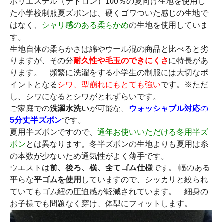
ポリエステル（テトロン）100％の夏向け生地を使用し
た小学校制服夏ズボンは、硬くゴワついた感じの生地で
はなく、
シャリ感のある柔らかめ
の生地を使用していま
す。
生地自体の柔らかさは綿やウール混の商品と比べると劣
りますが、その分
耐久性や毛玉のできにくさ
に特長があ
ります。 頻繁に洗濯をする小学生の制服には大切なポ
イントとなる
シワ、型崩れにもとても強い
です。※ただ
し、シワになるとシワがとれずらいです。
ご家庭での
洗濯水洗い
が可能な、
ウォッシャブル対応
の
5分丈半ズボン
です。
夏用半ズボンですので、
通年お使いいただける冬用半ズ
ボン
とは異なります。冬半ズボンの生地よりも夏用は糸
の本数が少ないため通気性がよく薄手です。
ウエストは
前、後ろ、横、全てゴム仕様
です。 幅のある
平らな
平ゴムを使用
していますので、シッカリと絞られ
ていてもゴム紐の圧迫感が軽減されています。 細身の
お子様でも問題なく穿け、体型にフィットします。