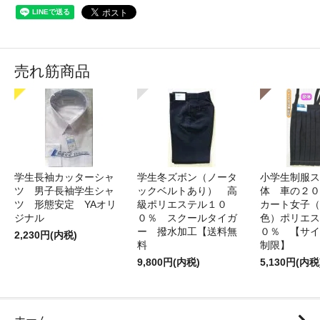
売れ筋商品
学生長袖カッターシャ
学生冬ズボン（ノータ
小学生制服ス
ツ 男子長袖学生シャ
ックベルトあり） 高
体 車の２０
ツ 形態安定 YAオリ
級ポリエステル１０
カート女子（
ジナル
０％ スクールタイガ
色）ポリエス
ー 撥水加工【送料無
０％ 【サイ
2,230円(内税)
料
制限】
9,800円(内税)
5,130円(内税