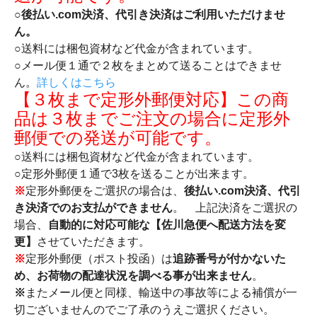
○後払い.com決済、代引き決済はご利用いただけませ
ん。
○送料には梱包資材など代金が含まれています。
○メール便１通で２枚をまとめて送ることはできませ
ん。
詳しくはこちら
【３枚まで定形外郵便対応】この商
品は３枚までご注文の場合に定形外
郵便での発送が可能です。
○送料には梱包資材など代金が含まれています。
○定形外郵便１通で3枚を送ることが出来ます。
※
定形外郵便をご選択の場合は、
後払い.com決済、代引
き決済でのお支払ができません
。 上記決済をご選択の
場合、
自動的に対応可能な【佐川急便へ配送方法を変
更】
させていただきます。
※
定形外郵便（ポスト投函）は
追跡番号が付かないた
め、お荷物の配達状況を調べる事が出来ません
。
※
またメール便と同様、輸送中の事故等による補償が一
切ございませんのでご了承のうえご選択ください。