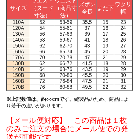
ウエスト
ウエスト
ズボン
ワタリ
サイズ
（ヌード
（商品寸
また下
全長
幅
寸法）
法）
110A
52
53-59
35.5
15
23
120A
54
55-61
37
16
24
130A
56
57-63
39
17
25
140A
58
59-67
41
18
26
150A
62
62-70
43
19
27
160A
66
65-74
45
20
28
170A
70
70-78
47
21
29
130B
62
66-72
41.5
18
28
140B
64
68-76
43.5
19
29
150B
68
70-80
45.5
20
30
160B
72
76-84
47.5
21
31
170B
76
80-88
49.5
22
32
※上記数値は、約○○cmです
。縫製品のため、商品によ
り若干の違いがあります。
【メール便対応】 この商品は１枚
のみご注文の場合にメール便での発
送が可能です。