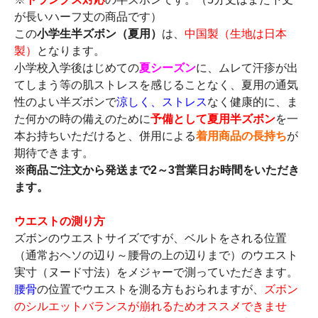
が長いハーフ丈の商品です）
この
小学生半ズボン（夏用）
は、
中国製（生地は日本
製）
となります。
小学校入学後はじめての
夏シーズン
に、ムレて汗疹が出
てしまう等の肌ストレスを感じることなく、夏用の通気
性のよい半ズボンで
涼しく、ストレス
なく健康的に、ま
た何かの時の備えのために
予備として夏用半ズボン
を一
本お持ちいただけると、併用による
着用商品の長持ち
が
期待できます。
※商品ご注文から発送まで2～3営業日お時間をいただき
ます。
ウエストの測り方
ズボンのウエストサイズですが、ベルトをされる位置
（通常おヘソの辺り～腰骨の上の辺りまで）のウエスト
実寸（ヌード寸法）をメジャーで測っていただきます。
腰骨
の位置でウエストを測る方もおられますが、
ズボン
のシルエットバランスが崩れるためオススメできませ