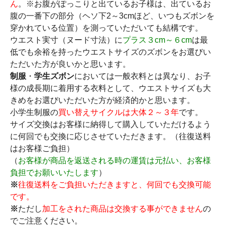
ん
。※お腹がぽっこりと出ているお子様は、出ているお
腹の一番下の部分（ヘソ下2～3cmほど、いつもズボンを
穿かれている位置）を測っていただいても結構です。
ウエスト実寸（ヌード寸法）に
プラス３cm～６cm
は最
低でも余裕を持ったウエストサイズのズボンをお選びい
ただいた方が良いかと思います。
制服
・
学生ズボン
においては一般衣料とは異なり、お子
様の成長期に着用する衣料として、ウエストサイズも大
きめをお選びいただいた方が経済的かと思います。
小学生制服の
買い替えサイクルは大体２～３年
です。
サイズ交換はお客様に納得して購入していただけるよう
に何回でも交換に応じさせていただきます。（往復送料
はお客様ご負担）
（
お客様が商品を返送される時の運賃は元払い、お客様
負担でお願いいたします
）
※
往復送料をご負担いただきますと、何回でも交換可能
です。
※
ただし
加工をされた商品は交換する事ができません
の
でご注意ください。