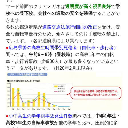
フード前面のクリアメガネは
透明度が高く視界良好
で
学
校への登下校、会社への通勤の安全を確保
することがで
きます。
多数の都道府県が
道路交通法施行細則の改正
を受け、安
全な自転車走行のため、傘をさしての片手運転を禁止し
ています。（各都道府県により異なります）
●
広島県警の高校生時間帯別死傷者（自転車・歩行者）
調べでは、
午前6～8時（登校時）
の高校1年生の自転
車・歩行者事故（約980人）が最も多くなっているとい
うデータがあります。（H20年2月末現在）
●
小中高生の学年別事故発生件数
調べでは、
中学1年生・
高校1年生の自転車事故
が他の学年と比べ、圧倒的に多