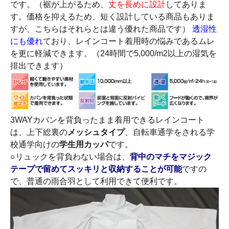
です。（裾が上がるため、
丈を長めに設計
してありま
す。価格を抑えるため、短く設計している商品もありま
すが、こちらはそれらとは違う優れた商品です）
透湿性
にも優れ
ており、レインコート着用時の悩みであるムレ
を更に軽減できます。（24時間で5,000/m2以上の湿気を
排出できます）
3WAYカバンを背負ったまま着用できるレインコート
は、上下総裏の
メッシュタイプ
、自転車通学をされる学
校通学向けの
学生用カッパ
です。
○リュックを背負わない場合は、
背中のマチをマジック
テープで留めてスッキリと収納することが可能
ですの
で、普通の雨合羽として利用できて便利です。