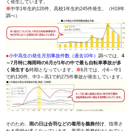
く発生しています。
※
中学1年生約120件、高校1年生約245件発生。（H19年
調べ）
●
小中高生の発生月別事故件数（過去10年）
調べでは、
4
～7月特に梅雨時の6月が1年の中で最も自転車事故が多
く発生する
時期となっています。
※
6月では、小6～中1
で約130件、中3～高1で約275件事故が発生しています。
そのため、
雨の日は合羽などの着用を義務付け
、指導さ
れる学校が多くなっています。着用を義務付けられてい