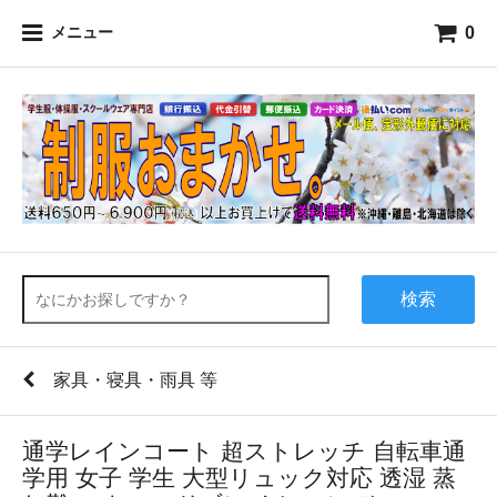
0
メニュー
検索
家具・寝具・雨具 等
通学レインコート 超ストレッチ 自転車通
学用 女子 学生 大型リュック対応 透湿 蒸