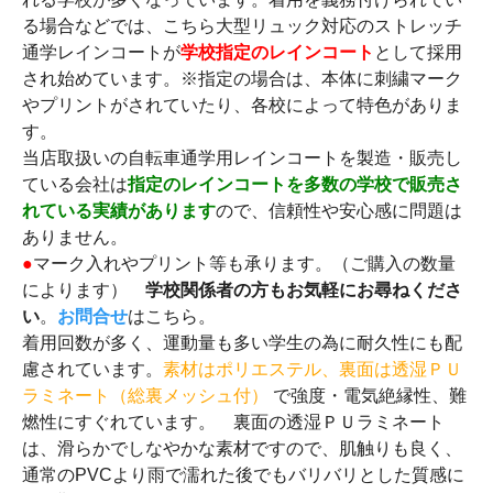
る場合などでは、こちら大型リュック対応のストレッチ
通学レインコートが
学校指定のレインコート
として採用
され始めています。※指定の場合は、本体に刺繍マーク
やプリントがされていたり、各校によって特色がありま
す。
当店取扱いの自転車通学用レインコートを製造・販売し
ている会社は
指定のレインコートを多数の学校で販売さ
れている実績があります
ので、信頼性や安心感に問題は
ありません。
●
マーク入れやプリント等も承ります。（ご購入の数量
によります）
学校関係者の方もお気軽にお尋ねくださ
い
。
お問合せ
はこちら。
着用回数が多く、運動量も多い学生の為に耐久性にも配
慮されています。
素材はポリエステル、裏面は透湿ＰＵ
ラミネート（総裏メッシュ付）
で強度・電気絶縁性、難
燃性にすぐれています。 裏面の透湿ＰＵラミネート
は、滑らかでしなやかな素材ですので、肌触りも良く、
通常のPVCより雨で濡れた後でもバリバリとした質感に