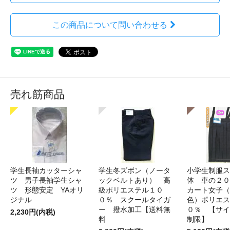
この商品について問い合わせる
売れ筋商品
学生長袖カッターシャ
学生冬ズボン（ノータ
小学生制服ス
ツ 男子長袖学生シャ
ックベルトあり） 高
体 車の２０
ツ 形態安定 YAオリ
級ポリエステル１０
カート女子（
ジナル
０％ スクールタイガ
色）ポリエス
ー 撥水加工【送料無
０％ 【サイ
2,230円(内税)
料
制限】