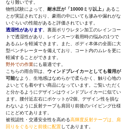
なり難いです。
物性試験によって、
耐水圧が「10000ミリ以上」
あるこ
とが実証されており、豪雨の中にいても滲みや漏れがな
いぐらいの性能があると評価されています。
透湿性があります
。裏面ポリウレタン加工のレインコー
トで透湿性があり、レインスーツ着用時の悩みの1つで
あるムレを軽減できます。また、ボディ本体の全面に大
型ベンチレーターを備えており、コート内のムレを更に
軽減することができます。
野外での作業
にも最適です。
こちらの雨合羽は、
ウィンドブレイカーとしても着用が
可能
なよう、生地感はなめらかで柔らかく、触り心地の
よいとても着やすい商品になっています。ご覧いただく
と分かるようにデザインはウィンドブレイカーに似てい
ます。腰付近左右にポケットが2個、デザイン性を損な
わないように反射テープも肩回り前後のパイピング仕様
にとどめてあります。
被視認性・交通安全性を高める
高輝度反射テープは、肩
回りをぐるりと前後に配置
してあります。