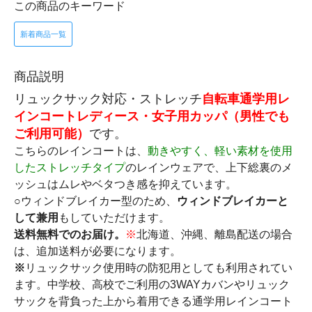
この商品のキーワード
新着商品一覧
商品説明
リュックサック対応・ストレッチ
自転車通学用レ
インコート
レディース・女子用カッパ（男性でも
ご利用可能）
です。
こちらのレインコートは、
動きやすく、軽い素材を使用
したストレッチタイプ
のレインウェアで、上下総裏のメ
ッシュはムレやベタつき感を抑えています。
○
ウィンドブレイカー型のため、
ウィンドブレイカーと
して兼用
もしていただけます。
送料無料でのお届け。
※
北海道、沖縄、離島配送の場合
は、追加送料が必要になります。
※
リュックサック使用時の防犯用としても利用されてい
ます。中学校、高校でご利用の3WAYカバンやリュック
サックを背負った上から着用できる通学用レインコート