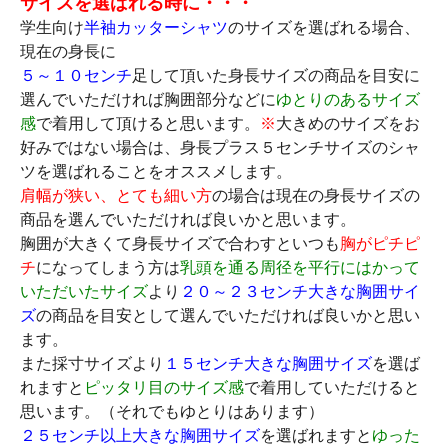
サイズを選ばれる時に・・・
学生向け
半袖カッターシャツ
のサイズを選ばれる場合、
現在の身長に
５～１０センチ
足して頂いた身長サイズの商品を目安に
選んでいただければ胸囲部分などに
ゆとりのあるサイズ
感
で着用して頂けると思います。
※
大きめのサイズをお
好みではない場合は、身長プラス５センチサイズのシャ
ツを選ばれることをオススメします。
肩幅が狭い、とても細い方
の場合は現在の身長サイズの
商品を選んでいただければ良いかと思います。
胸囲が大きくて身長サイズで合わすといつも
胸がピチピ
チ
になってしまう方は
乳頭を通る周径を平行にはかって
いただいたサイズ
より
２０～２３センチ大きな胸囲サイ
ズ
の商品を目安として選んでいただければ良いかと思い
ます。
また採寸サイズより
１５センチ大きな胸囲サイズ
を選ば
れますと
ピッタリ目のサイズ感
で着用していただけると
思います。（それでもゆとりはあります）
２５センチ以上大きな胸囲サイズ
を選ばれますと
ゆった