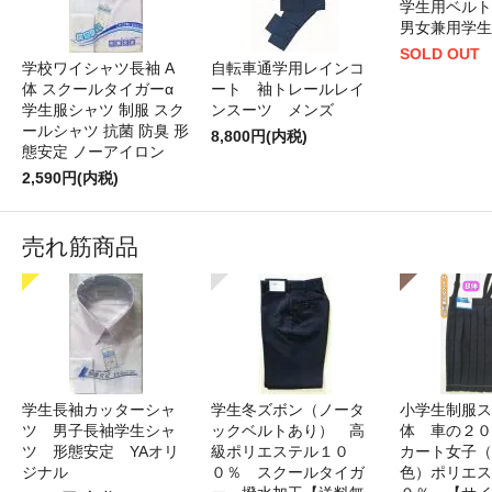
学生用ベル
男女兼用学生
SOLD OUT
学校ワイシャツ長袖 A
自転車通学用レインコ
体 スクールタイガーα
ート 袖トレールレイ
学生服シャツ 制服 スク
ンスーツ メンズ
ールシャツ 抗菌 防臭 形
8,800円(内税)
態安定 ノーアイロン
2,590円(内税)
売れ筋商品
学生長袖カッターシャ
学生冬ズボン（ノータ
小学生制服ス
ツ 男子長袖学生シャ
ックベルトあり） 高
体 車の２０
ツ 形態安定 YAオリ
級ポリエステル１０
カート女子（
ジナル
０％ スクールタイガ
色）ポリエス