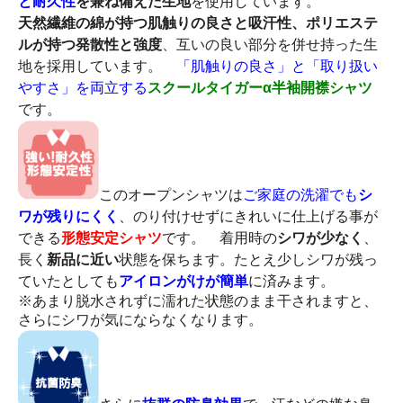
と耐久性
を兼ね備えた生地
を使用しています。
天然繊維の綿が持つ肌触りの良さと吸汗性、ポリエステ
ルが持つ発散性と強度
、互いの良い部分を併せ持った生
地を採用しています。
「肌触りの良さ」と「取り扱い
やすさ」を両立する
スクールタイガーα半袖開襟シャツ
です。
このオープンシャツは
ご家庭の洗濯でも
シ
ワが残りにくく
、のり付けせずにきれいに仕上げる事が
できる
形態安定シャツ
です。 着用時の
シワが少なく
、
長く
新品に近い
状態を保ちます。たとえ少しシワが残っ
ていたとしても
アイロンがけが簡単
に済みます。
※あまり脱水されずに濡れた状態のまま干されますと、
さらにシワが気にならなくなります。