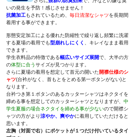
さらに
抜群の防臭効果
で、汗などの嫌な臭
いの発生を予防！感じさせません！
抗菌加工
もされているため、
毎日清潔なシャツ
を長期間
着用する事ができます。
形態安定加工による優れた防縮性で繰り返し頻繁に洗濯
する夏場の着用でも
型崩れしにくく
、キレイなまま着用
できます。
学生衣料品の特徴である
幅広いサイズ展開
で、大半の方
の
体型に合う
サイズが見つかります。
さらに夏場の着用を想定して首元の開いた
開襟仕様のシ
ャツ
(台衿がなく、首もとをとめる第一ボタンがない)と
なります。
台衿つき第１ボタンのあるカッターシャツはネクタイを
締める事を想定してのカッターシャツとなりますが、
中
学生夏服の場合ネクタイを締める事が少ない
ので開襟シ
ャツの方がより
涼やか、爽やか
に着用していただけると
思います。
左胸（対面で右）にポケットが１つだけ付いているタイ