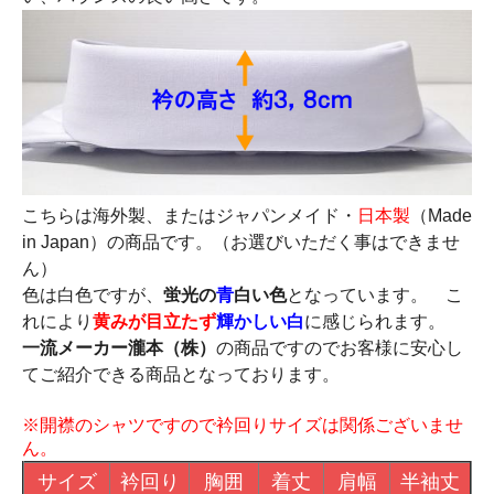
こちらは海外製、またはジャパンメイド・
日本製
（Made
in Japan）の商品です。（お選びいただく事はできませ
ん）
色は白色ですが、
蛍光の
青
白い色
となっています。 こ
れにより
黄みが目立たず
輝かしい白
に感じられます。
一流メーカー瀧本（株）
の商品ですのでお客様に安心し
てご紹介できる商品となっております。
※開襟のシャツですので衿回りサイズは関係ございませ
ん。
サイズ
衿回り
胸囲
着丈
肩幅
半袖丈