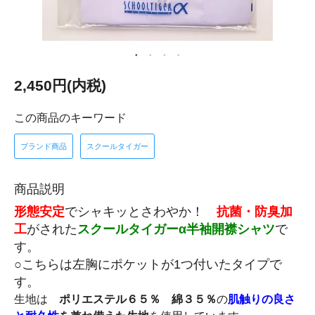
2,450円(内税)
この商品のキーワード
ブランド商品
スクールタイガー
商品説明
形態安定
でシャキッとさわやか！
抗菌・防臭加
工
がされた
スクールタイガーα半袖開襟シャツ
で
す。
○こちらは左胸にポケットが1つ付いたタイプで
す。
生地は
ポリエステル６５％ 綿３５％
の
肌触りの良さ