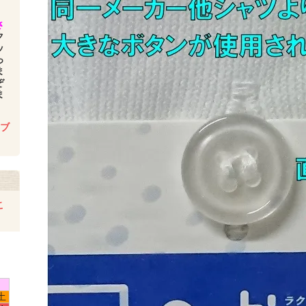
さ
ク
ッ
っ
ま
ぞ
ま
.ブ
こ
土