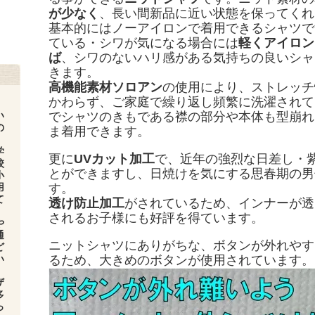
が少なく
、長い間新品に近い状態を保ってくれ
基本的にはノーアイロンで着用できるシャツで
ている・シワが気になる場合には
軽くアイロン
ば
、シワのないハリ感がある気持ちの良いシャ
きます。
高機能素材ソロアン
の使用により、ストレッチ
かわらず、ご家庭で繰り返し頻繁に洗濯されて
い
でシャツのきもである襟の部分や本体も型崩れ
の
ま着用できます。
学
更に
UVカット加工
で、近年の強烈な日差し・
校
とができますし、日焼けを気にする思春期の男
小
用
す。
て
透け防止加工
がされているため、インナーが透
されるお子様にも好評を得ています。
や
通
ニットシャツにありがちな、ボタンが外れやす
ど
い
るため、大きめのボタンが使用されています。
ザ
多
っ