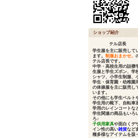
ショップ紹介
テル店長
学生服
を主に販売して
ます。
制服おまかせ。
テル店長です。
中学・高校生用の
詰襟
生服と学生ズボン、学
シャツ、小学生制服、
学生・保育園・幼稚園
の体操服
を主に販売し
います。
その他にも
学生ベルト
学生用の靴下、自転車
学用のレインコート
な
学生関連の商品もいろ
ろ♪
子供用家具
や面白くデ
イン性の高い
雑貨
など
種多様なアイテムを扱