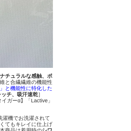
ナチュラルな感触、ポ
維と合繊繊維の機能性
」と機能性に特化した
レッチ、吸汗速乾
］
ガーα】「Lactive」
洗濯機でお洗濯されて
くてもキレイに仕上げ
本商品は着用時の
シワ