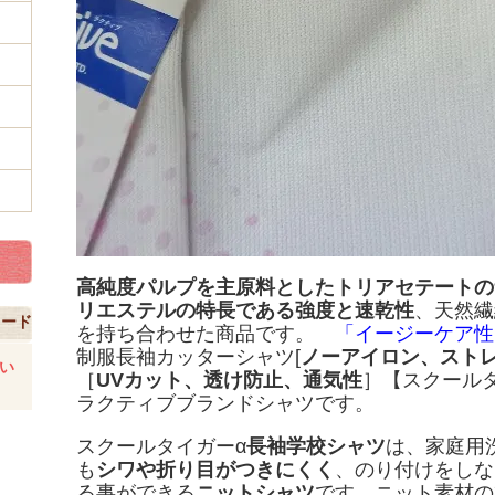
高純度パルプを主原料としたトリアセテートの
リエステルの特長である強度と速乾性
、天然繊
コード
を持ち合わせた商品です。
「イージーケア性
制服長袖カッターシャツ[
ノーアイロン、スト
い
［
UVカット、透け防止、通気性
］【スクールタイ
ラクティブブランドシャツです。
スクールタイガーα
長袖学校シャツ
は、家庭用
も
シワや折り目がつきにくく
、のり付けをしな
る事ができる
ニットシャツ
です。ニット素材の