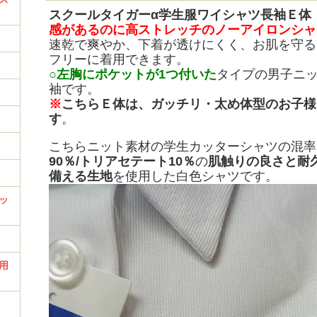
スクールタイガーα
学生服ワイシャツ長袖
Ｅ体
感があるのに高ストレッチのノーアイロンシャ
速乾で爽やか、下着が透けにくく、お肌を守る
フリーに着用できます。
○左胸にポケットが1つ付いた
タイプの男子ニ
袖です。
※
こちらＥ体は、ガッチリ・太め体型のお子様
す
。
こちらニット素材の学生カッターシャツの混率
90％/トリアセテート10％
の
肌触りの良さと耐
備える生地
を使用した白色シャツです。
ッ
用