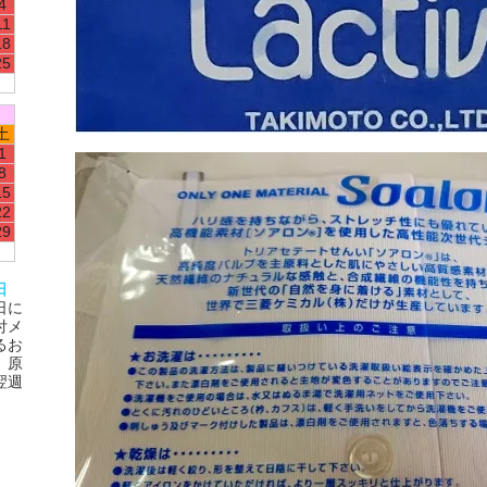
4
11
18
25
土
1
8
15
22
29
日
日に
付メ
るお
、原
翌週