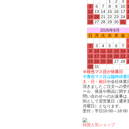
1
2
3
5
6
7
8
9
10
12
13
14
15
16
17
19
20
21
22
23
24
26
27
28
29
30
31
2026年8月
日
月
火
水
木
金
2
3
4
5
6
7
9
10
11
12
13
14
16
17
18
19
20
21
23
24
25
26
27
28
30
31
※桜色マス目が休業日
※青色マス目は臨時休業
土・日・祝日
や会社休業
頂きましたご注文への受
ール、発送や商品に関す
問い合わせへのお返事は
則として翌営業日（通常
月曜日）となります。
受付：平日10:00～18:00
雑貨人気ショップ