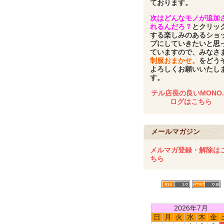
ております。
次はどんなモノが追加
れるんだろ？
とクリッ
する楽しみのあるショ
プにしていきたいと思
ていますので、みなさ
制服おまかせ。
をどう
よろしくお願いいたし
す。
テル店長の良いMONO
ログはこちら
メールマガジン
メルマガ登録・解除は
ちら
2026年7月
日
月
火
水
木
金