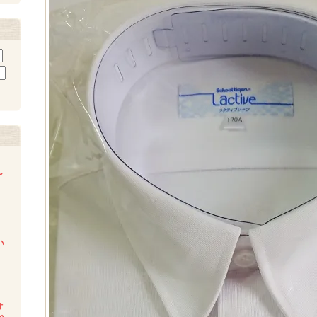
～
い
ォ