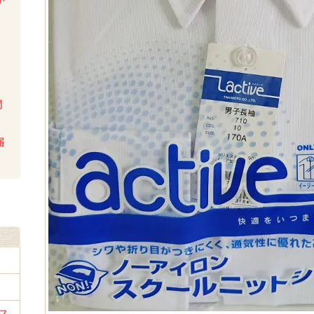
か
い
問
届
ス