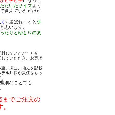
がピチピチ
になって
ただいたサイズ
より
て選んでいただけれ
ズ
を選ばれますと
少
と思います。
ったりとゆとりのあ
開封していただくと交
意していただき、お買求
体重、胸囲、袖丈を記載
らテル店長が責任をもっ
す。
些細なことでも
。
点までご注文の
す。
。