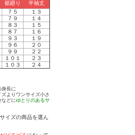
裾廻り
半袖丈
７５
１３
７９
１４
８３
１５
８７
１６
９３
１９
９６
２０
９９
２２
１０１
２３
１０３
２４
の身長に
イズよりワンサイズ小さ
分などに
ゆとりのあるサ
サイズの商品を選ん