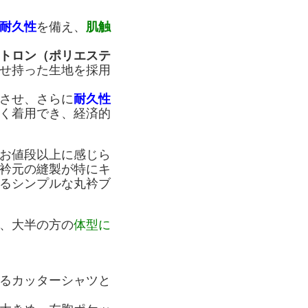
耐久性
を備え、
肌触
トロン（ポリエステ
せ持った生地を採用
させ、さらに
耐久性
く着用でき、経済的
お値段以上に感じら
衿元の縫製が特にキ
るシンプルな丸衿ブ
、大半の方の
体型に
るカッターシャツと