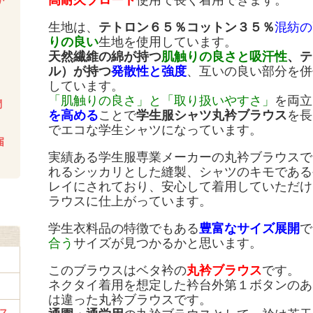
高耐久ブロード
使用で長く着用できます。
か
い
生地は、
テトロン６５％コットン３５％
混紡の
りの良い
生地を使用しています。
天然繊維の綿が持つ
肌触りの良さと吸汗性
、テ
ル）が持つ
発散性と強度
、互いの良い部分を併
しています。
「肌触りの良さ」と「取り扱いやすさ」
を両立
問
を高める
ことで
学生服シャツ丸衿ブラウス
を長
でエコな学生シャツになっています。
届
実績ある学生服専業メーカーの丸衿ブラウスで
れるシッカリとした縫製、シャツのキモである
レイにされており、安心して着用していただけ
ラウスに仕上がっています。
学生衣料品の特徴でもある
豊富なサイズ展開
で
合う
サイズが見つかるかと思います。
このブラウスはベタ衿の
丸衿ブラウス
です。
ネクタイ着用を想定した衿台外第１ボタンのあ
は違った丸衿ブラウスです。
ス