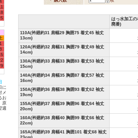
・ 購入数
枚
4
11
18
25
はっ水加工の
廃番)
110A(衿廻約31 肩幅29 胸囲75 着丈45 袖丈
土
13cm)
1
120A(衿廻約32 肩幅31 胸囲79 着丈49 袖丈
8
14cm)
15
22
130A(衿廻約33 肩幅33 胸囲83 着丈53 袖丈
29
15cm)
140A(衿廻約34 肩幅35 胸囲87 着丈57 袖丈
16cm)
日
日に
150A(衿廻約36 肩幅38 胸囲93 着丈62 袖丈
付メ
19cm)
るお
、原
155A(衿廻約37 肩幅39 胸囲96 着丈64 袖丈
翌週
20cm)
160A(衿廻約38 肩幅40 胸囲99 着丈66 袖丈
22cm)
165A(衿廻約39 肩幅41 胸囲101 着丈68 袖丈
23cm)