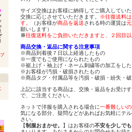
サイズ交換はお客様に納得してご購入していた
さ
ク
交換に応じさせていただきます。
※往復送料は
ッ
す。
（お客様が
商品を返送
される時の運賃は
元
っ
願いします）
ま
※
往復送料をご負担いただきますと、２回目以
ぞ
ま
商品交換・返品に関する注意事項
※商品到着後７日以上経過したもの
.ブ
※一度でもご使用になられたもの
※裾上げ・袖上げ・ネーム刺繍等の加工をした
※お客様が汚損・破損されたもの
※商品タグ・付属品等を汚損・破損・紛失・破
こ
上記に該当する商品は、交換・返品をお受けす
で、ご注意ください。
ネットで洋服を購入される場合に
一番難しいの
気になる部分、疑問などがあればお気軽にテル
さい。
【
制服おまかせ。
】はお客様の
不安を少しでも
土
まいります。みなさまからのお問合せをお待ち