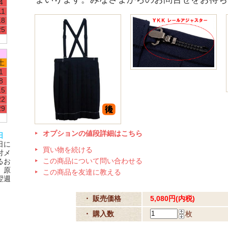
4
11
18
25
土
1
8
15
22
29
オプションの値段詳細はこちら
日
日に
買い物を続ける
付メ
この商品について問い合わせる
るお
、原
この商品を友達に教える
翌週
・ 販売価格
5,080円(内税)
・ 購入数
枚