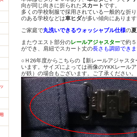
向が同じ向きに折られた
スカート
です。
多くの学校制服で採用されている一般的な折り
のある学校などは
車ヒダ
が多い傾向にあります
ご家庭で
丸洗いできるウォッシャブル仕様
の
夏
またウエスト部分の
レールアジャスター
で約５
ができ、肩紐でスカート丈の
長さも調節できま
○Ｈ26年度からこちらの【新レールアジャス
います。サイズによっては画像のYKKレール
が鉄）の場合もございます。ご了承ください。
ッ
用