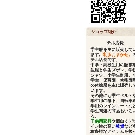
ショップ紹介
テル店長
学生服
を主に販売して
ます。
制服おまかせ。
テル店長です。
中学・高校生用の
詰襟
生服と学生ズボン、学
シャツ、小学生制服、
学生・保育園・幼稚園
の体操服
を主に販売し
います。
その他にも
学生ベルト
学生用の靴下、自転車
学用のレインコート
な
学生関連の商品もいろ
ろ♪
子供用家具
や面白くデ
イン性の高い
雑貨
など
種多様なアイテムを扱