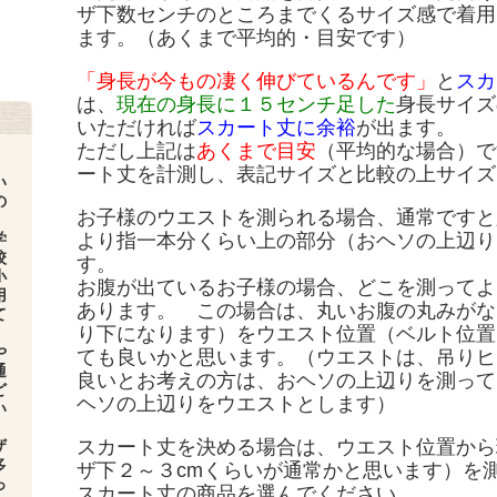
ザ下数センチのところまでくるサイズ感で着用
ます。（あくまで平均的・目安です）
「身長が今もの凄く伸びているんです」
と
スカ
は、
現在の身長に１５センチ足した
身長サイズ
いただければ
スカート丈に余裕
が出ます。
ただし上記は
あくまで目安
（平均的な場合）で
ート丈を計測し、表記サイズと比較の上サイズ
い
の
お子様のウエストを測られる場合、通常ですと
学
より指一本分くらい上の部分（おヘソの上辺り
校
す。
小
お腹が出ているお子様の場合、どこを測ってよ
用
あります。 この場合は、丸いお腹の丸みがな
て
り下になります）をウエスト位置（ベルト位置
や
ても良いかと思います。（ウエストは、吊りヒ
通
良いとお考えの方は、おヘソの上辺りを測って
ど
ヘソの上辺りをウエストとします）
い
スカート丈を決める場合は、ウエスト位置から
ザ
多
ザ下２～３cmくらいが通常かと思います）を
っ
スカート丈の商品を選んでください。