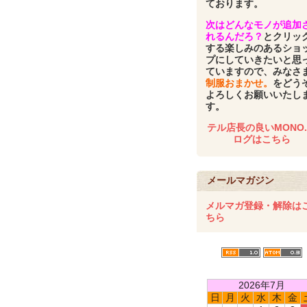
ております。
次はどんなモノが追加
れるんだろ？
とクリッ
する楽しみのあるショ
プにしていきたいと思
ていますので、みなさ
制服おまかせ。
をどう
よろしくお願いいたし
す。
テル店長の良いMONO
ログはこちら
メールマガジン
メルマガ登録・解除は
ちら
2026年7月
日
月
火
水
木
金