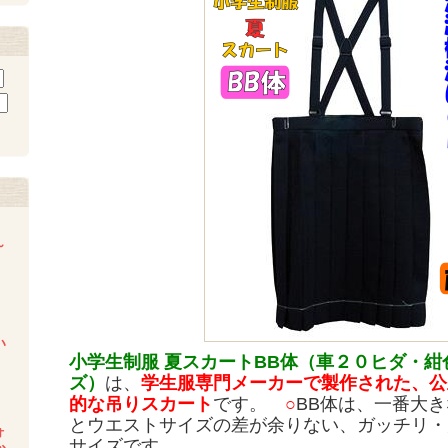
～
い
小学生制服 夏スカート
BB体（車２０ヒダ・紺
ズ）
は、
学生服専門メーカーで製作された、公
的な吊りスカート
です。
○
BB体は、一番大
とウエストサイズの差が余りない、ガッチリ・
ォ
サイズです。