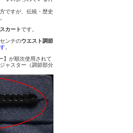
方ですが、伝統・歴史
。
スカート
です。
センチの
ウエスト調節
す
。
ター】が順次使用されて
アジャスター（調節部分