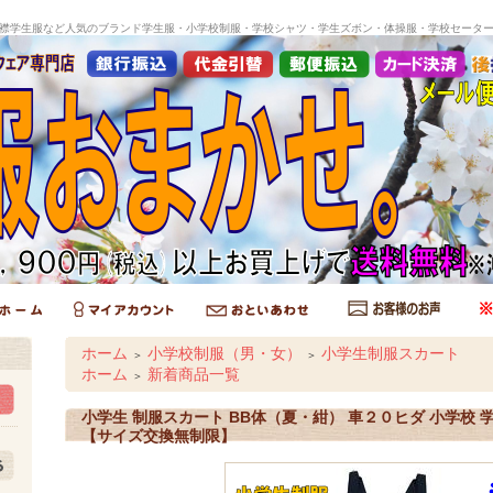
襟学生服など人気のブランド学生服・小学校制服・学校シャツ・学生ズボン・体操服・学校セータ
ホーム
小学校制服（男・女）
小学生制服スカート
＞
＞
ホーム
新着商品一覧
＞
小学生 制服スカート BB体（夏・紺） 車２０ヒダ 小学校 
【サイズ交換無制限】