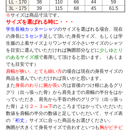
LL・170
38
110
66
44
59
3L・175
39
115
68
45
61.5
※
サイズは商品寸法です。
サイズを選ばれる時に・・・
学生長袖カッターシャツ
のサイズを選ばれる場合、現在
の身長に
５センチ
足して頂いた身長サイズ、もしくは学
生服の上着サイズよりワンサイズ小さいサイズのシャツ
を目安に選んでいただければ胸囲部分などに
少しゆとり
のあるサイズ感
で着用して頂けると思います。（あくま
でも目安です）
肩幅が狭い、とても細い方
の場合は現在の身長サイズの
商品を選んでいただければ良いかと思います。
また
身長のわりに腕が長い
方は首後のつけ根にあるグリ
グリ（出っ張った骨）から肩先までの肩幅の半分をはか
っていただき、肩先から手首の外のグリグリ（出っ張っ
た骨）より
２～３㎝下
のところまではかっていただいた
数値を肩幅の半分の数値と足していただいて、サイズ表
の
「裄丈」
サイズに合った商品をお選びください。
胸囲が大きくて身長サイズで合わすといつも
胸がピチピ