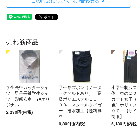
この商品について問い合わせる
売れ筋商品
学生長袖カッターシャ
学生冬ズボン（ノータ
小学生制服ス
ツ 男子長袖学生シャ
ックベルトあり） 高
体 車の２０
ツ 形態安定 YAオリ
級ポリエステル１０
カート女子（
ジナル
０％ スクールタイガ
色）ポリエス
ー 撥水加工【送料無
０％ 【サイ
2,230円(内税)
料
制限】
9,800円(内税)
5,130円(内税