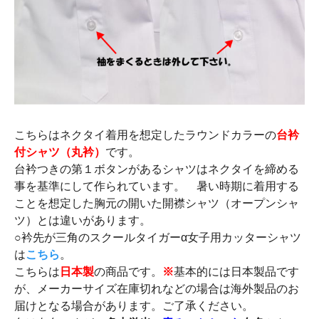
こちらはネクタイ着用を想定したラウンドカラーの
台衿
付シャツ（丸衿）
です。
台衿つきの第１ボタンがあるシャツはネクタイを締める
事を基準にして作られています。 暑い時期に着用する
ことを想定した胸元の開いた開襟シャツ（オープンシャ
ツ）とは違いがあります。
○衿先が三角のスクールタイガーα女子用カッターシャツ
は
こちら
。
こちらは
日本製
の商品です。
※
基本的には日本製品です
が、メーカーサイズ在庫切れなどの場合は海外製品のお
届けとなる場合があります。ご了承ください。