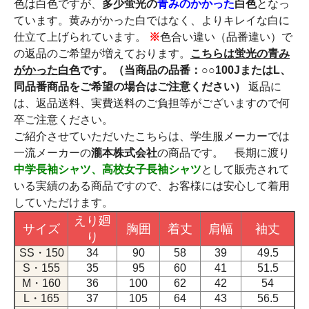
色は白色ですが、
多少蛍光の
青みのかかった
白色
となっ
ています。黄みがかった白ではなく、よりキレイな白に
仕立て上げられています。
※
色合い違い（品番違い）で
の返品のご希望が増えております。
こちらは蛍光の青み
がかった白色
です。（当商品の品番：○○100JまたはL、
同品番商品をご希望の場合はご注意ください）
返品に
は、返品送料、実費送料のご負担等がございますので何
卒ご注意ください。
ご紹介させていただいたこちらは、学生服メーカーでは
一流メーカーの
瀧本株式会社
の商品です。 長期に渡り
中学長袖シャツ、高校女子長袖シャツ
として販売されて
いる実績のある商品ですので、お客様には安心して着用
していただけます。
えり廻
サイズ
胸囲
着丈
肩幅
袖丈
り
SS・150
34
90
58
39
49.5
S・155
35
95
60
41
51.5
M・160
36
100
62
42
54
L・165
37
105
64
43
56.5