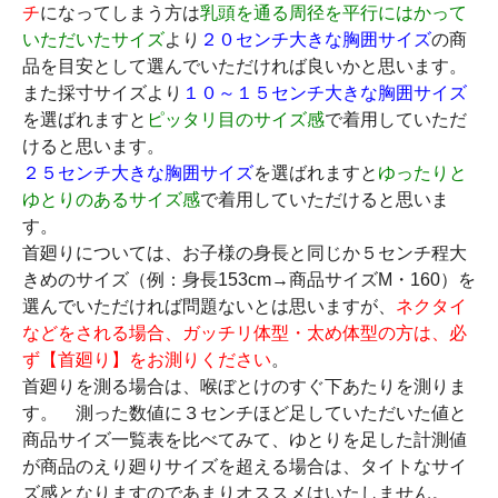
チ
になってしまう方は
乳頭を通る周径を平行にはかって
いただいたサイズ
より
２０センチ大きな胸囲サイズ
の商
品を目安として選んでいただければ良いかと思います。
また採寸サイズより
１０～１５センチ大きな胸囲サイズ
を選ばれますと
ピッタリ目のサイズ感
で着用していただ
けると思います。
２５センチ大きな胸囲サイズ
を選ばれますと
ゆったりと
ゆとりのあるサイズ感
で着用していただけると思いま
す。
首廻りについては、お子様の身長と同じか５センチ程大
きめのサイズ（例：身長153cm→商品サイズM・160）を
選んでいただければ問題ないとは思いますが、
ネクタイ
などをされる場合、ガッチリ体型・太め体型の方は、必
ず【首廻り】をお測りください
。
首廻りを測る場合は、喉ぼとけのすぐ下あたりを測りま
す。 測った数値に３センチほど足していただいた値と
商品サイズ一覧表を比べてみて、ゆとりを足した計測値
が商品のえり廻りサイズを超える場合は、タイトなサイ
ズ感となりますのであまりオススメはいたしません。