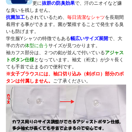
更に
抜群の防臭効果
で、汗のニオイなど嫌
な臭いを残しません。
抗菌加工
もされているため、
毎日清潔なシャツ
を長期間
着用する事ができます。菌が繁殖することで発生する臭
いも防げます。
学生服Yシャツの特徴でもある
幅広いサイズ展開
で、大
半の方の
体型に合う
サイズが見つかります。
袖カフス部分は、２つの釦が並んで付いている
アジャス
トボタン仕様
となっています。袖丈（裄丈）が少々長く
ても手首で止まるので便利です。
※女子ブラウスには、袖口切り込み（剣ボロ）部分のボ
タンは付属しません。
ご了承ください。