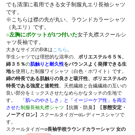
でも清潔に着用できる女子制服丸エリ長袖シャツ
です。
※こちらは襟の先が丸い、ラウンドカラーシャツ
（丸エリ）です。
○左胸にポケットが1つ付いた
女子丸襟スクールシ
ャツ長袖です。
大きなサイズのB体は
こちら
。
学生シャツでは理想的な混率の、
ポリエステル６５％、
綿３５％
の
肌触りと耐久性
をバランスよく発揮できる生
地
を使用した制服ワイシャツ（白色・ホワイト）です。
綿の特長である肌触りの良さと吸汗性、ポリエステルの
特長である強度と速乾性
、天然繊維と合繊繊維の互いの
良い部分をミックスさせたなめらかなタッチの生地で
す。
「肌へのやさしさ」と「イージーケア性」を両立
させた
制服長袖丸襟シャツ
【抗菌・防臭】【
形態安定・
ノーアイロン
】スクールタイガーαレディースシャツで
す。
スクールタイガーα
長袖学校ラウンドカラーシャツ 女の