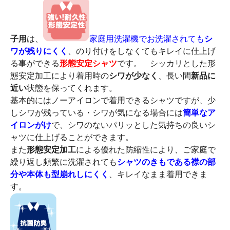
子用
は、
家庭用洗濯機でお洗濯されても
シ
ワが残りにくく
、のり付けをしなくてもキレイに仕上げ
る事ができる
形態安定シャツ
です。 シッカリとした形
態安定加工により着用時の
シワが少なく
、長い間
新品に
近い
状態を保ってくれます。
基本的にはノーアイロンで着用できるシャツですが、少
しシワが残っている・シワが気になる場合には
簡単なア
イロンがけ
で、シワのないパリッとした気持ちの良いシ
ャツに仕上げることができます。
また
形態安定加工
による優れた防縮性により、ご家庭で
繰り返し頻繁に洗濯されても
シャツのきもである襟の部
分や本体も型崩れしにくく
、キレイなまま着用できま
す。