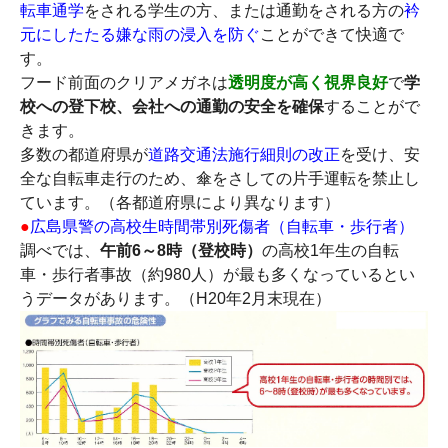
転車通学
をされる学生の方、または通勤をされる方の
衿
元にしたたる嫌な雨の浸入を防ぐ
ことができて快適で
す。
フード前面のクリアメガネは
透明度が高く視界良好
で
学
校への登下校、会社への通勤の安全を確保
することがで
きます。
多数の都道府県が
道路交通法施行細則の改正
を受け、安
全な自転車走行のため、傘をさしての片手運転を禁止し
ています。（各都道府県により異なります）
●
広島県警の高校生時間帯別死傷者（自転車・歩行者）
調べでは、
午前6～8時（登校時）
の高校1年生の自転
車・歩行者事故（約980人）が最も多くなっているとい
うデータがあります。（H20年2月末現在）