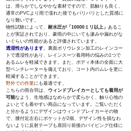
は、滑らかでしなやかな素材ですので、肌触りも良く、
通常のPVCより雨で濡れた後でもバリバリとした質感に
なり難いです。
物性試験によって、
耐水圧が「10000ミリ以上」
あるこ
とが実証されており、豪雨の中にいても滲みや漏れがな
いぐらいの性能があると評価されています。
透湿性があります
。裏面ポリウレタン加工のレインコー
トで透湿性があり、レインスーツ着用時の悩みの1つで
あるムレを軽減できます。また、ボディ本体の全面に大
型ベンチレーターを備えており、コート内のムレを更に
軽減することができます。
野外での作業
にも最適です。
こちらの雨合羽は、
ウィンドブレイカーとしても着用が
可能
なよう、生地感はなめらかで柔らかく、触り心地の
よいとても着やすい商品になっています。ご覧いただく
と分かるようにデザインはウィンドブレイカーその物
で、腰付近左右にポケットが2個、デザイン性を損なわ
ないように反射テープも肩回り前後のパイピング仕様に