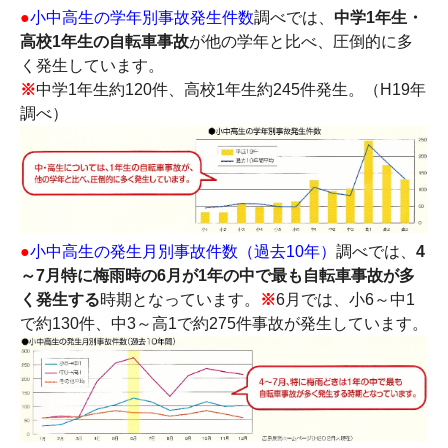
●
小中高生の学年別事故発生件数
調べでは、
中学1年生・
高校1年生の自転車事故
が他の学年と比べ、圧倒的に多
く発生しています。
※
中学1年生約120件、高校1年生約245件発生。（H19年
調べ）
●
小中高生の発生月別事故件数（過去10年）
調べでは、
4
～7月特に梅雨時の6月が1年の中で最も自転車事故が多
く発生する
時期となっています。
※
6月では、小6～中1
で約130件、中3～高1で約275件事故が発生しています。