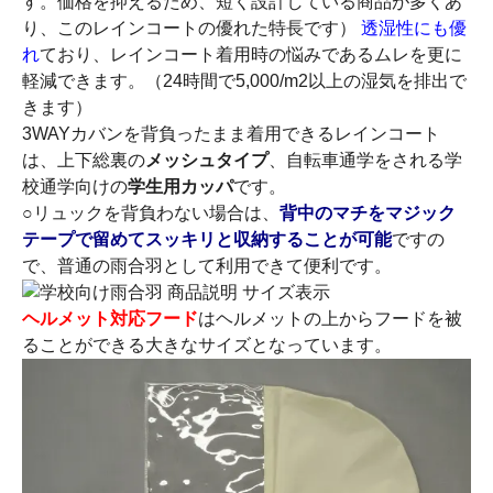
す。価格を抑えるため、短く設計している商品が多くあ
り、このレインコートの優れた特長です）
透湿性にも優
れ
ており、レインコート着用時の悩みであるムレを更に
軽減できます。（24時間で5,000/m2以上の湿気を排出で
きます）
3WAYカバンを背負ったまま着用できるレインコート
は、上下総裏の
メッシュタイプ
、自転車通学をされる学
校通学向けの
学生用カッパ
です。
○リュックを背負わない場合は、
背中のマチをマジック
テープで留めてスッキリと収納することが可能
ですの
で、普通の雨合羽として利用できて便利です。
ヘルメット対応フード
はヘルメットの上からフードを被
ることができる大きなサイズとなっています。