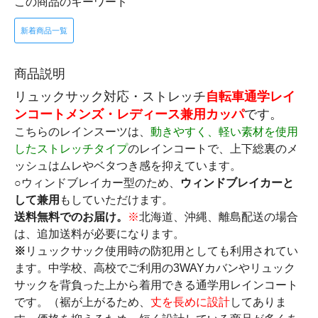
この商品のキーワード
新着商品一覧
商品説明
リュックサック対応・ストレッチ
自転車通学レイ
ンコート
メンズ・レディース兼用カッパ
です。
こちらのレインスーツは、
動きやすく、軽い素材を使用
したストレッチタイプ
のレインコートで、上下総裏のメ
ッシュはムレやベタつき感を抑えています。
○
ウィンドブレイカー型のため、
ウィンドブレイカーと
して兼用
もしていただけます。
送料無料でのお届け。
※
北海道、沖縄、離島配送の場合
は、追加送料が必要になります。
※
リュックサック使用時の防犯用としても利用されてい
ます。中学校、高校でご利用の3WAYカバンやリュック
サックを背負った上から着用できる通学用レインコート
です。（裾が上がるため、
丈を長めに設計
してありま