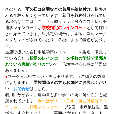
そのため、
雨の日は合羽などの着用を義務付け
、指導さ
れる学校が多くなっています。着用を義務付けられてい
る場合などでは、こちら大型リュック対応のストレッチ
通学レインコートが
学校指定のレインコート
として採用
され始めています。※指定の場合は、本体に刺繍マーク
やプリントがされていたり、各校によって特色がありま
す。
当店取扱いの自転車通学用レインコートを製造・販売し
ている会社は
指定のレインコートを多数の学校で販売さ
れている実績があります
ので、信頼性や安心感に問題は
ありません。
●
マーク入れやプリント等も承ります。（ご購入の数量
によります）
学校関係者の方もお気軽にお尋ねくださ
い
。
お問合せ
はこちら。
着用回数が多く、運動量も多い学生の為に耐久性にも配
慮されています。
素材はポリエステル、裏面は透湿ＰＵ
ラミネート（総裏メッシュ付）
で強度・電気絶縁性、難
燃性にすぐれています。 裏面の透湿ＰＵラミネート