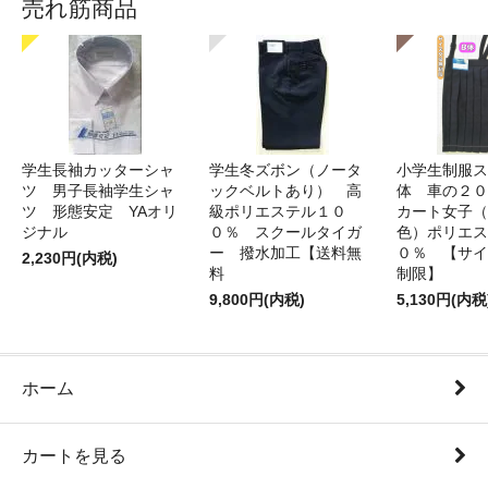
売れ筋商品
学生長袖カッターシャ
学生冬ズボン（ノータ
小学生制服ス
ツ 男子長袖学生シャ
ックベルトあり） 高
体 車の２０
ツ 形態安定 YAオリ
級ポリエステル１０
カート女子（
ジナル
０％ スクールタイガ
色）ポリエス
ー 撥水加工【送料無
０％ 【サイ
2,230円(内税)
料
制限】
9,800円(内税)
5,130円(内税
ホーム
カートを見る