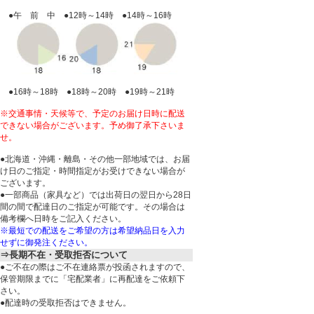
●午 前 中 ●12時～14時 ●14時～16時
●16時～18時 ●18時～20時 ●19時～21時
※交通事情・天候等で、予定のお届け日時に配送
できない場合がございます。予め御了承下さいま
せ。
●北海道・沖縄・離島・その他一部地域では、お届
け日のご指定・時間指定がお受けできない場合が
ございます。
●一部商品（家具など）では出荷日の翌日から28日
間の間で配達日のご指定が可能です。その場合は
備考欄へ日時をご記入ください。
※最短での配送をご希望の方は希望納品日を入力
せずに御発注ください。
⇒長期不在・受取拒否について
●ご不在の際はご不在連絡票が投函されますので、
保管期限までに「宅配業者」に再配達をご依頼下
さい。
●配達時の受取拒否はできません。