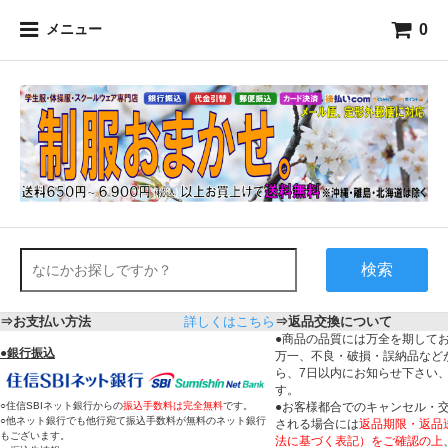
0
メニュー
検索
⇒お支払い方法
詳しくはこちら
⇒返品交換について
●商品の品質には万全を期して
●
銀行振込
万一、不良・破損・誤納品など
ら、7日以内にお知らせ下さい
す。
○住信SBIネット銀行からの
振込手数料は完全無料
です。
●お客様都合でのキャンセル・
○他ネット銀行でも他行宛て振込手数料が無料のネット銀行
される場合には
返品期限・返品
もございます。
法に基づく表記）をご確認の上