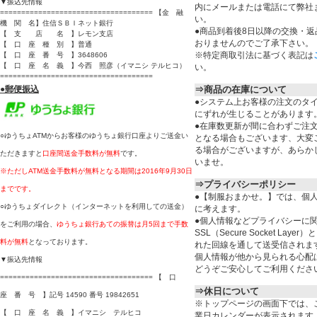
▼振込先情報
内にメールまたは電話にて弊社
==================================== 【金 融
い。
機 関 名】住信ＳＢＩネット銀行
●商品到着後8日以降の交換・
【 支 店 名 】レモン支店
おりませんのでご了承下さい。
【 口 座 種 別 】普通
※特定商取引法に基づく表記は
【 口 座 番 号 】3648606
【 口 座 名 義 】今西 照彦（イマニシ テルヒコ）
い。
====================================
●
郵便振込
⇒商品の在庫について
●システム上お客様の注文のタ
にずれが生じることがあります
●在庫数更新が間に合わずご注
○ゆうちょATMからお客様のゆうちょ銀行口座よりご送金い
となる場合もございます、大変
る場合がございますが、あらか
ただきますと
口座間送金手数料が無料
です。
いませ。
※ただしATM送金手数料が無料となる期間は2016年9月30日
⇒プライバシーポリシー
までです。
●【制服おまかせ。】では、個
○ゆうちょダイレクト（インターネットを利用しての送金）
に考えます。
●個人情報などプライバシーに
をご利用の場合、
ゆうちょ銀行あての振替は月5回まで手数
SSL（Secure Socket Lay
料が無料
となっております。
れた回線を通して送受信されま
個人情報が他から見られる心配
▼振込先情報
どうぞご安心してご利用くださ
==================================== 【 口
⇒休日について
座 番 号 】記号 14590 番号 19842651
※トップページの画面下では、
【 口 座 名 義 】イマニシ テルヒコ
業日カレンダーが表示されます