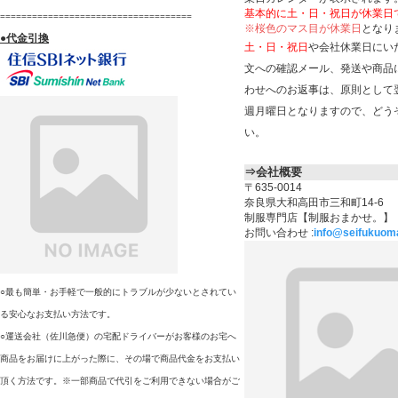
基本的に土・日・祝日が休業日
====================================
※桜色のマス目が休業日
となり
●
代金引換
土・日・祝日
や会社休業日にい
文への確認メール、発送や商品
わせへのお返事は、原則として
週月曜日となりますので、どう
い。
⇒会社概要
〒635-0014
奈良県大和高田市三和町14-6
制服専門店【制服おまかせ。】
お問い合わせ :
info@seifukuom
○最も簡単・お手軽で一般的にトラブルが少ないとされてい
る安心なお支払い方法です。
○運送会社（佐川急便）の宅配ドライバーがお客様のお宅へ
商品をお届けに上がった際に、その場で商品代金をお支払い
頂く方法です。※一部商品で代引をご利用できない場合がご