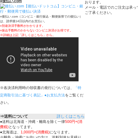
●
後払い.com
おります。
メール・電話でのご注文は承っ
ご了承ください。
○後払い.com（コンビニ・銀行振込・郵便振替での後払い）
は、請求後14日以内のお支払い。
○別途決済手数料がかかります。
○振込手数料のかからないコンビニ決済がお得です。
※詳細は上記「詳しくはこちら」から。
※各決済利用時の領収書の発行については、
「特
定商取引法に基づく表記」●お支払方法
をご覧くだ
さい。
⇒送料について
詳しくはこちら
●送料は北海道・沖縄・離島を除く一律
500円+(消
費税)
となってます。
●北海道は、
1,000円+(消費税)
になります。
※離島・沖縄にお住いの方は、送料別途お見積り