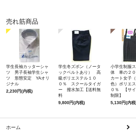
売れ筋商品
学生長袖カッターシャ
学生冬ズボン（ノータ
小学生制服ス
ツ 男子長袖学生シャ
ックベルトあり） 高
体 車の２０
ツ 形態安定 YAオリ
級ポリエステル１０
カート女子（
ジナル
０％ スクールタイガ
色）ポリエス
ー 撥水加工【送料無
０％ 【サイ
2,230円(内税)
料
制限】
9,800円(内税)
5,130円(内税
ホーム