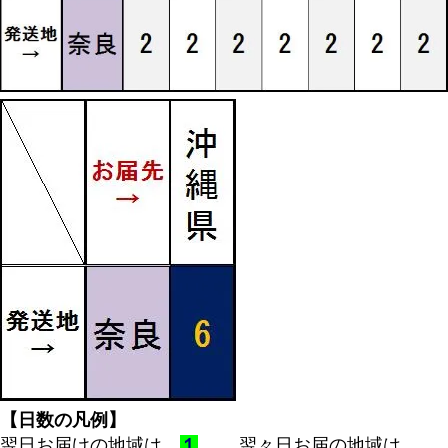
【日数の凡例】
翌日お届けの地域は
１
、
翌々日お届の地域は