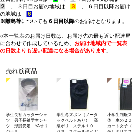
２
、 ３日目お届の地域は
３
、
６日目以降お届け
の地域は
６
※離島等
についても
６日目以降
のお届けとなります。
○
本一覧表のお届け日数は、お届け先の最も近い配達局
に合わせて作成しているため、
お届け地域内で一覧表
の日数よりも遅い配達になる場合があります
。
売れ筋商品
学生長袖カッターシャ
学生冬ズボン（ノータ
小学生制服ス
ツ 男子長袖学生シャ
ックベルトあり） 高
体 車の２０
ツ 形態安定 YAオリ
級ポリエステル１０
カート女子（
ジナル
０％ スクールタイガ
色）ポリエス