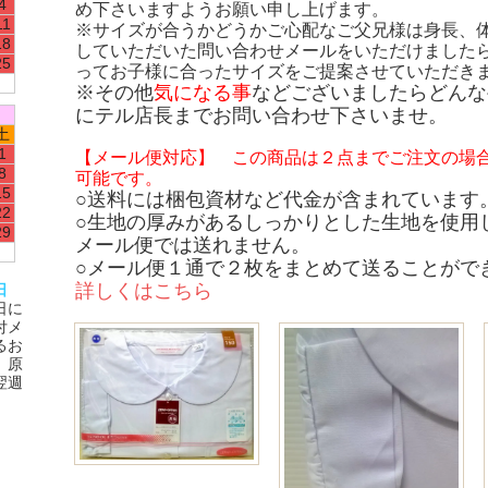
4
め下さいますようお願い申し上げます。
11
※サイズが合うかどうかご心配なご父兄様は身長、
18
していただいた問い合わせメールをいただけました
25
ってお子様に合ったサイズをご提案させていただき
※その他
気になる事
などございましたらどんな
にテル店長までお問い合わせ下さいませ。
土
1
【メール便対応】 この商品は２点までご注文の場
8
可能です。
15
○送料には梱包資材など代金が含まれています
22
○生地の厚みがあるしっかりとした生地を使用
29
メール便では送れません。
○メール便１通で２枚をまとめて送ることがで
詳しくはこちら
日
日に
付メ
るお
、原
翌週