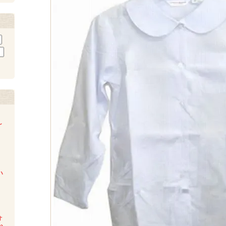
～
い
ォ