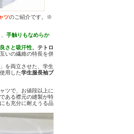
ャツ
のご紹介です。※
り、
手触りもなめらか
良さと吸汗性
、テトロ
互いの繊維の特長を併
」
を両立させた、学生
使用した
学生服長袖ブ
ャツで、お値段以上に
である襟元の縫製が特
にも充分に耐えうる品