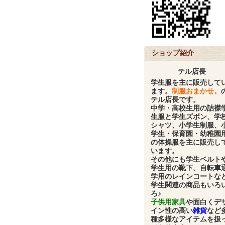
ショップ紹介
テル店長
学生服
を主に販売して
ます。
制服おまかせ。
テル店長です。
中学・高校生用の
詰襟
生服と学生ズボン、学
シャツ、小学生制服、
学生・保育園・幼稚園
の体操服
を主に販売し
います。
その他にも
学生ベルト
学生用の靴下、自転車
学用のレインコート
な
学生関連の商品もいろ
ろ♪
子供用家具
や面白くデ
イン性の高い
雑貨
など
種多様なアイテムを扱