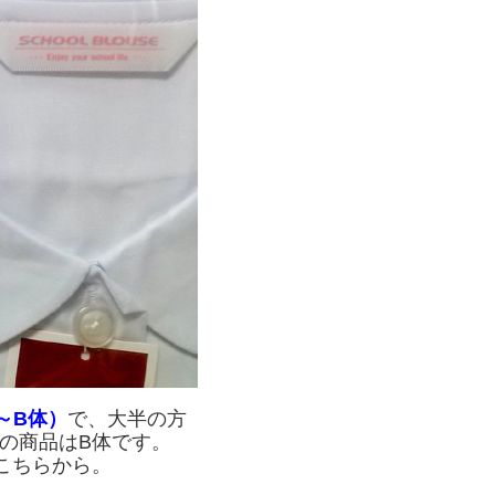
～B体）
で、大半の方
の商品はB体です。
こちらから。