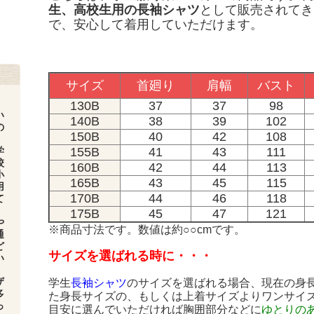
生、高校生用の長袖シャツ
として販売されてき
で、安心して着用していただけます。
サイズ
首廻り
肩幅
バスト
130B
37
37
98
い
140B
38
39
102
の
150B
40
42
108
学
155B
41
43
111
校
160B
42
44
113
小
165B
43
45
115
用
170B
44
46
118
て
175B
45
47
121
や
※商品寸法です。数値は約○○cmです。
通
ど
サイズを選ばれる時に・・・
い
ザ
学生
長袖シャツ
のサイズを選ばれる場合、現在の身
多
た身長サイズの、もしくは上着サイズよりワンサイ
っ
目安に選んでいただければ胸囲部分などに
ゆとりの