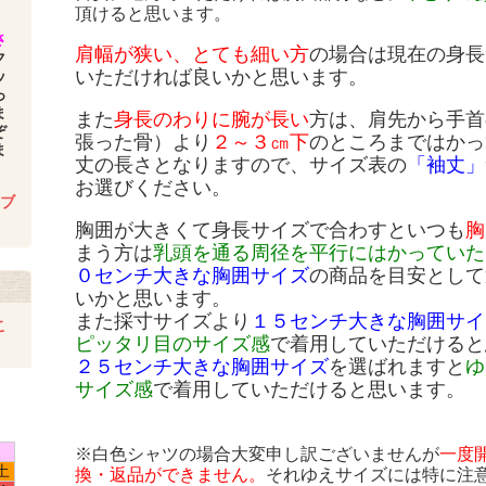
頂けると思います。
さ
肩幅が狭い、とても細い方
の場合は現在の身長
ク
いただければ良いかと思います。
ッ
っ
ま
また
身長のわりに腕が長い
方は、肩先から手首
ぞ
張った骨）より
２～３㎝下
のところまではかっ
ま
丈の長さとなりますので、サイズ表の
「袖丈」
お選びください。
.ブ
胸囲が大きくて身長サイズで合わすといつも
胸
まう方は
乳頭を通る周径を平行にはかっていた
０センチ大きな胸囲サイズ
の商品を目安として
いかと思います。
また採寸サイズより
１５センチ大きな胸囲サイ
こ
ピッタリ目のサイズ感
で着用していただけると
２５センチ大きな胸囲サイズ
を選ばれますと
ゆ
サイズ感
で着用していただけると思います。
※白色シャツの場合大変申し訳ございませんが
一度
土
換・返品ができません。
それゆえサイズには特に注