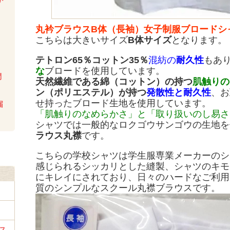
か
い
丸衿ブラウスB体（長袖）女子制服ブロードシ
こちらは大きいサイズ
B体サイズ
となります。
テトロン65％コットン35％
混紡の
耐久性
もあ
な
ブロードを使用しています。
問
天然繊維である綿（コットン）の持つ
肌触りの
ン（ポリエステル）が持つ
発散性と耐久性
、お
せ持ったブロード生地を使用しています。
届
「肌触りのなめらかさ」と「取り扱いのし易さ
シャツでは一般的なロクゴウサンゴウの生地を
ラウス丸襟
です。
こちらの学校シャツは学生服専業メーカーのシ
感じられるシッカリとした縫製、シャツのキモ
にキレイにされており、日々のハードなご利用
質のシンプルなスクール丸襟ブラウスです。
ス