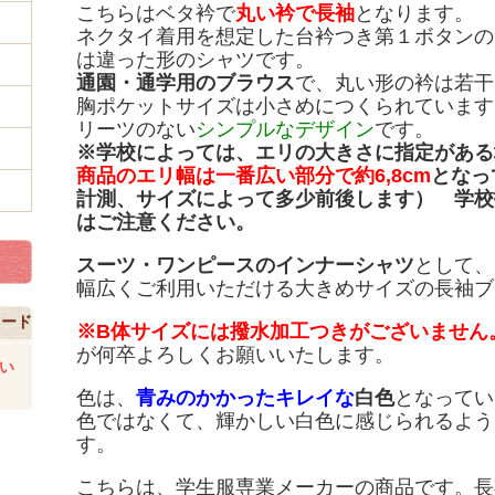
こちらはベタ衿で
丸い衿で長袖
となります。
ネクタイ着用を想定した台衿つき第１ボタンの
は違った形のシャツです。
通園・通学用のブラウス
で、丸い形の衿は若干
胸ポケットサイズは小さめにつくられています
リーツのない
シンプルなデザイン
です。
※学校によっては、エリの大きさに指定がある
商品のエリ幅は一番広い部分で約6,8cm
となっ
計測、サイズによって多少前後します） 学校
はご注意ください。
スーツ・ワンピースのインナーシャツ
として、
幅広くご利用いただける大きめサイズの長袖ブ
コード
※B体サイズには撥水加工つきがございません
が何卒よろしくお願いいたします。
い
色は、
青みのかかったキレイな
白色
となってい
色ではなくて、輝かしい白色に感じられるよう
す。
こちらは、学生服専業メーカーの商品です。長