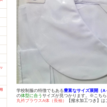
ッ
用
学校制服の特徴でもある
豊富なサイズ展開（A
の
体型に合う
サイズが見つかります。※こちら
丸衿ブラウスA体（長袖）
【撥水加工つき】は