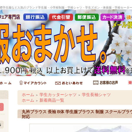
襟学生服など人気のブランド学生服・小学校制服・学校シャツ・学生ズボン・体操服・学校セータ
ホーム
学生カッターシャツ
学生長袖シャツ
＞
＞
ホーム
新着商品一覧
＞
丸衿ブラウス 長袖 B体 学生服ブラウス 制服 スクールブ
対応