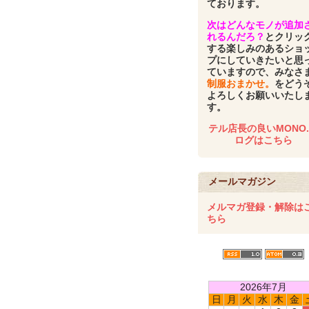
ております。
次はどんなモノが追加
れるんだろ？
とクリッ
する楽しみのあるショ
プにしていきたいと思
ていますので、みなさ
制服おまかせ。
をどう
よろしくお願いいたし
す。
テル店長の良いMONO
ログはこちら
メールマガジン
メルマガ登録・解除は
ちら
2026年7月
日
月
火
水
木
金