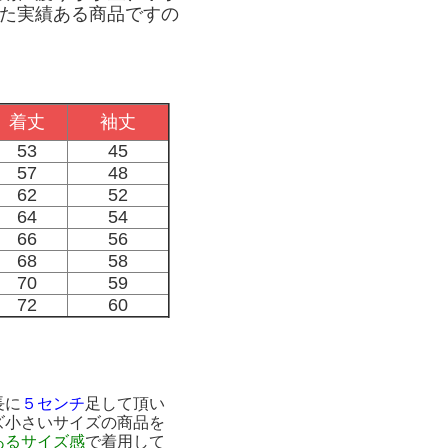
た実績ある商品ですの
着丈
袖丈
53
45
57
48
62
52
64
54
66
56
68
58
70
59
72
60
長に
５センチ
足して頂い
ズ小さいサイズの商品を
あるサイズ感
で着用して