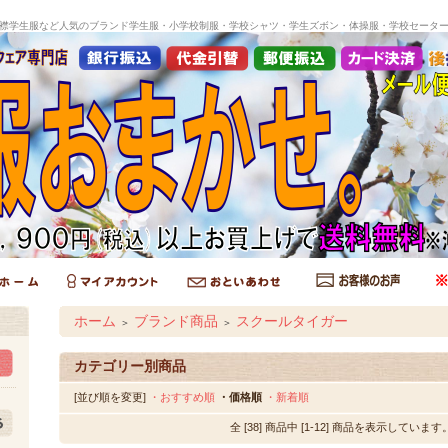
襟学生服など人気のブランド学生服・小学校制服・学校シャツ・学生ズボン・体操服・学校セータ
ホーム
ブランド商品
スクールタイガー
＞
＞
カテゴリー別商品
[並び順を変更]
・おすすめ順
・価格順
・新着順
全 [38] 商品中 [1-12] 商品を表示しています