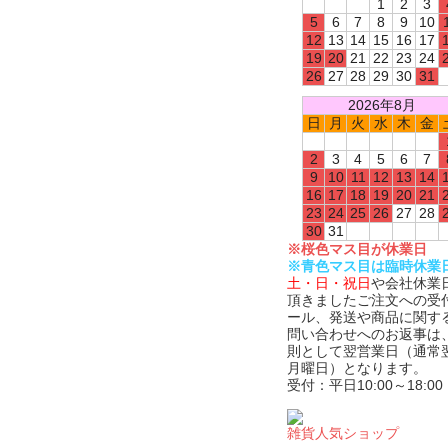
1
2
3
5
6
7
8
9
10
12
13
14
15
16
17
19
20
21
22
23
24
26
27
28
29
30
31
2026年8月
日
月
火
水
木
金
2
3
4
5
6
7
9
10
11
12
13
14
16
17
18
19
20
21
23
24
25
26
27
28
30
31
※桜色マス目が休業日
※青色マス目は臨時休業
土・日・祝日
や会社休業
頂きましたご注文への受
ール、発送や商品に関す
問い合わせへのお返事は
則として翌営業日（通常
月曜日）となります。
受付：平日10:00～18:00
雑貨人気ショップ