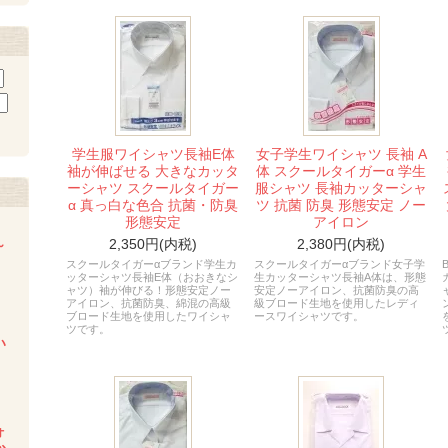
学生服ワイシャツ長袖E体
女子学生ワイシャツ 長袖 A
袖が伸ばせる 大きなカッタ
体 スクールタイガーα 学生
ーシャツ スクールタイガー
服シャツ 長袖カッターシャ
α 真っ白な色合 抗菌・防臭
ツ 抗菌 防臭 形態安定 ノー
形態安定
アイロン
2,350円(内税)
2,380円(内税)
～
スクールタイガーαブランド学生カ
スクールタイガーαブランド女子学
ッターシャツ長袖E体（おおきなシ
生カッターシャツ長袖A体は、形態
ャツ）袖が伸びる！形態安定ノー
安定ノーアイロン、抗菌防臭の高
アイロン、抗菌防臭、綿混の高級
級ブロード生地を使用したレディ
ブロード生地を使用したワイシャ
ースワイシャツです。
ツです。
い
ォ