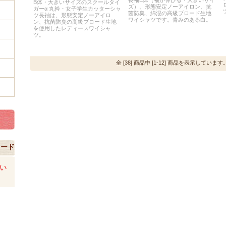
長袖E体（袖が伸びる・大きいサイ
B体・大きいサイズのスクールタイ
ズ）。形態安定ノーアイロン、抗
ガーα 丸衿・女子学生カッターシャ
菌防臭、綿混の高級ブロード生地
ツ長袖は、形態安定ノーアイロ
ワイシャツです。青みのある白。
ン、抗菌防臭の高級ブロード生地
を使用したレディースワイシャ
ツ。
全 [38] 商品中 [1-12] 商品を表示しています
コード
い