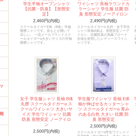
学生半袖オープンシャツ
ワイシャツ 長袖ラウンドカ
【抗菌・防臭】【形態安
ラーシャツ 学生服 抗菌 防
定】
臭 形態安定 ノーアイロン
2,460円(内税)
2,490円(内税)
スクールタイガーE体（B体）半袖
スクールタイガーα 丸衿・女子学生
開襟シャツです。首もとが開いて
シャツ長袖A体は、形態安定ノーア
涼しい。 一流メーカブランドスク
イロン、抗菌防臭の高級ブロード
ールタイガーα大きいサイズの半袖
生地を使用したレディースワイシ
開襟シャツです。
ャツです。
ッ
女子 学生服シャツ 長袖 B体
学生服ワイシャツ 長袖 E体
丸襟 スクールタイガーα ス
袖が伸ばせるカッターシャ
クールワイシャツ 大きいサ
ツ スクールタイガーα 青み
用
イズ 学生ワイシャツ 抗菌
のある白色 大きい 抗菌 防
防臭 形態安定 ノーアイロ
臭 形態安定
ン
2,500円(内税)
2,500円(内税)
スクールタイガーα学生ワイシャツ