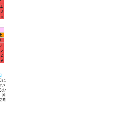
4
11
18
25
土
1
8
15
22
29
日
日に
付メ
るお
、原
翌週