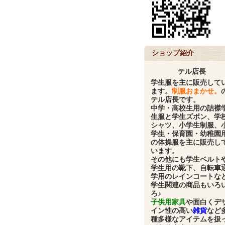
ショップ紹介
テル店長
学生服
を主に販売して
ます。
制服おまかせ。
テル店長です。
中学・高校生用の
詰襟
生服と学生ズボン、学
シャツ、小学生制服、
学生・保育園・幼稚園
の体操服
を主に販売し
います。
その他にも
学生ベルト
学生用の靴下、自転車
学用のレインコート
な
学生関連の商品もいろ
ろ♪
子供用家具
や面白くデ
イン性の高い
雑貨
など
種多様なアイテムを扱