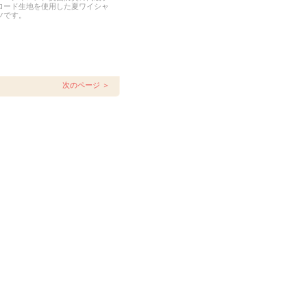
ロード生地を使用した夏ワイシャ
ツです。
。
次のページ ＞