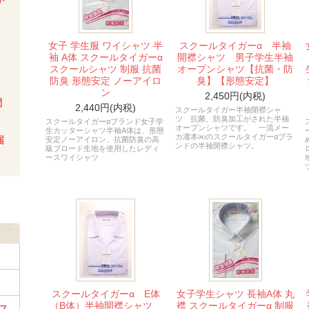
か
い
女子 学生服 ワイシャツ 半
スクールタイガーα 半袖
袖 A体 スクールタイガーα
開襟シャツ 男子学生半袖
スクールシャツ 制服 抗菌
オープンシャツ【抗菌・防
防臭 形態安定 ノーアイロ
臭】【形態安定】
ン
2,450円(内税)
問
2,440円(内税)
スクールタイガー半袖開襟シャ
ツ 抗菌、防臭加工がされた半袖
スクールタイガーαブランド女子学
オープンシャツです。 一流メー
生カッターシャツ半袖A体は、形態
カ瀧本㈱のスクールタイガーαブラ
届
安定ノーアイロン、抗菌防臭の高
ンドの半袖開襟シャツ。
級ブロード生地を使用したレディ
ースワイシャツ
スクールタイガーα E体
女子学生シャツ 長袖A体 丸
（B体）半袖開襟シャツ
襟 スクールタイガーα 制服
ス