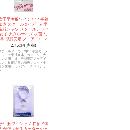
女子学生服ワイシャツ 半袖
B体 スクールタイガーα 学
生服シャツ スクールシャツ
女子 大きいサイズ 抗菌 防
臭 形態安定 ノーアイロン
2,450円(内税)
スクールタイガーα女子学生カッタ
ーシャツ半袖Ｂ体（ガッチリ・太
めの方用）は、形態安定ノーアイ
ロン、抗菌防臭の高級ブロード生
地を使用したレディースワイシャ
ツ
学生服ワイシャツ 長袖 A体
袖が伸ばせるカッターシャ