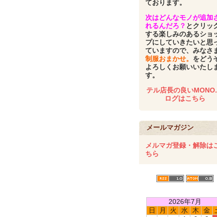
ております。
次はどんなモノが追加
れるんだろ？
とクリッ
する楽しみのあるショ
プにしていきたいと思
ていますので、みなさ
制服おまかせ。
をどう
よろしくお願いいたし
す。
テル店長の良いMONO
ログはこちら
メールマガジン
メルマガ登録・解除は
ちら
2026年7月
日
月
火
水
木
金