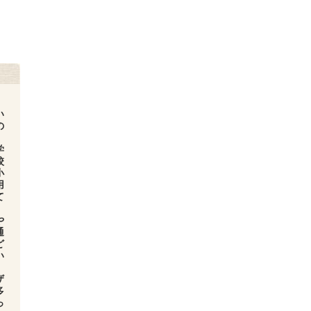
い
の
学
校
小
用
て
や
通
ど
い
ザ
多
っ