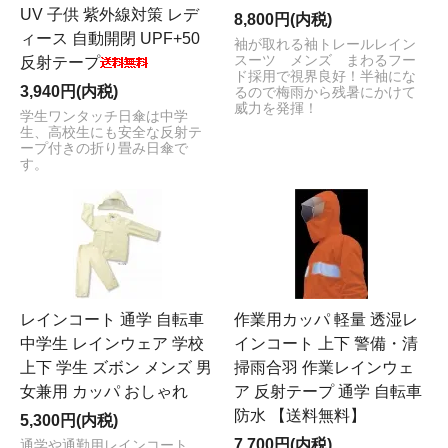
UV 子供 紫外線対策 レデ
8,800円(内税)
ィース 自動開閉 UPF+50
袖が取れる袖トレールレイン
スーツ メンズ まわるフー
反射テープ
ド採用で視界良好！半袖にな
3,940円(内税)
るので梅雨から残暑にかけて
威力を発揮！
学生ワンタッチ日傘は中学
生、高校生にも安全な反射テ
ープ付きの折り畳み日傘で
す。
レインコート 通学 自転車
作業用カッパ 軽量 透湿レ
中学生 レインウェア 学校
インコート 上下 警備・清
上下 学生 ズボン メンズ 男
掃雨合羽 作業レインウェ
女兼用 カッパ おしゃれ
ア 反射テープ 通学 自転車
防水 【送料無料】
5,300円(内税)
7,700円(内税)
通学や通勤用レインコート。