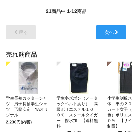
21
1
12
商品中
-
商品
戻る
次へ
売れ筋商品
学生長袖カッターシャ
学生冬ズボン（ノータ
小学生制服ス
ツ 男子長袖学生シャ
ックベルトあり） 高
体 車の２０
ツ 形態安定 YAオリ
級ポリエステル１０
カート女子（
ジナル
０％ スクールタイガ
色）ポリエス
ー 撥水加工【送料無
０％ 【サイ
2,230円(内税)
料
制限】