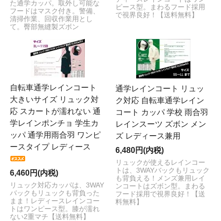
た通学カッパ。取外し可能な
ピース型。まわるフード採用
フードはマスク付き。警備、
で視界良好！【送料無料】
清掃作業、回収作業用とし
て。臀部無縫製ズボン
自転車通学レインコート
通学レインコート リュッ
大きいサイズ リュック対
ク対応 自転車通学レイン
応 スカートが濡れない 通
コート カッパ 学校 雨合羽
学レインポンチョ 学生カ
レインスーツ ズボン メン
ッパ 通学用雨合羽 ワンピ
ズ レディース兼用
ースタイプ レディース
6,480円(内税)
リュックが使えるレインコー
トは、3WAYバックもリュック
6,460円(内税)
も背負える！メンズ兼用レイ
リュック対応カッパは、3WAY
ンコートはズボン型。まわる
バックもリュックも背負った
フード採用で視界良好！【送
まま！レディースレインコー
料無料】
トはワンピース型。膝が濡れ
ない2重マチ【送料無料】