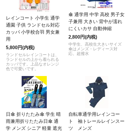
傘 通学用 中学 高校 男子女
レインコート 小学生 通学
子兼用 大きい 背中が濡れ
通園 子供 ランドセル対応
にくいカサ 自動伸縮
カッパ 小学校合羽 男女兼
2,800円(内税)
用
中学生、高校生大きいサイズ
5,800円(内税)
傘はメンズ・レディース対
応。超撥水
ランドセルレインコートは、
ランドセルの上から着られる
カッパです。上品なオレンジ
色で可愛いです。
日傘 折りたたみ傘 学生 晴
自転車通学用レインコー
雨兼用折りたたみ日傘 通
ト 袖トレールレインスー
学 メンズ シニア 軽量 遮光
ツ メンズ