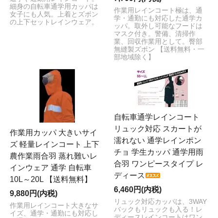
細身の自転車通学用カッパは
作業用レインコート極は、通
女子にも人気。上着とズボン
学・通勤にも対応した通学カ
の上下セットレインウェア。
ッパ。取外し可能なフードは
マスク付き。警備、清掃作
業、回収作業用として。臀部
無縫製ズボン 【送料無料・一
部地域除く】
自転車通学レインコート
リュック対応 スカートが
作業用カッパ 大きいサイ
濡れない 通学レインポン
ズ 軽量レインコート 上下
チョ 学生カッパ 通学用雨
農作業雨合羽 蒸れ難いレ
合羽 ワンピースタイプ レ
インウェア 通学 自転車
ディース
10L～20L 【送料無料】
6,460円(内税)
9,880円(内税)
リュック対応カッパは、3WAY
作業用レインコート大きなサ
バックもリュックも入る！レ
イズ、通学・通勤にも対応し
ディースレインコートはワン