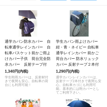
通学カバン防水カバー 自
学生カバン雨よけカバー
転車通学レインカバー 自
紺・青・ネイビー 自転車
転車バスケット前かご雨よ
通学レインカバー 前かご
けカバー子供 荷台完全防
荷台カバー 防水リュック
水カバー 反射テープ付
カバー 反射テープ２本付
1,340円(内税)
1,290円(内税)
学生鞄雨カバーは、反射材付
通学カバンレインカバーは、
きで夜間も安心。自転車の荷
反射テープ2本付きで夜間も安
台にも利用可能！
心。自転車カゴにも利用可
能。基本的には鞄カバーとし
てご利用下さい。