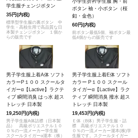
小学生折衿学生服 胸・前
学生服チェンジボタン
ボタン 袖・小ボタン（桜
35円(内税)
釦・金色）
標準型学生服の裏ボタン 中
60円(内税)
学生・高校生用で高品質な日
本製チェンジボタン １個か
前ボタン最低5個、袖ボタン最
らの販売です
低4個からの販売です
男子学生服上着A体 ソフト
男子学生服上着E体 ソフト
カラーP１００ スクールタ
カラー P１００ スクール
イガーα【Lactive】ラクテ
タイガーα【Lactive】ラク
ィブ 瞬間消臭 はっ水 超ス
ティブ 瞬間消臭 撥水 超ス
トレッチ 日本製
トレッチ 日本製
19,250円(内税)
19,453円(内税)
男子学生服A体詰襟（日本製
Ｅ体（B体）男子学生服・詰
品） 高級ポリエステル１０
襟 高級ポリエステル１０
０％の一流メーカー学生服
０％の一流メーカー瀧本(株)学
スクールタイガーα瀧本（株）
生服です。スクールタイガー