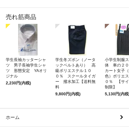
売れ筋商品
学生長袖カッターシャ
学生冬ズボン（ノータ
小学生制服ス
ツ 男子長袖学生シャ
ックベルトあり） 高
体 車の２０
ツ 形態安定 YAオリ
級ポリエステル１０
カート女子（
ジナル
０％ スクールタイガ
色）ポリエス
ー 撥水加工【送料無
０％ 【サイ
2,230円(内税)
料
制限】
9,800円(内税)
5,130円(内税
ホーム