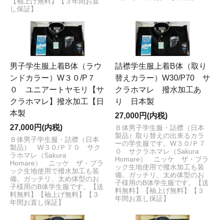
【袖上げ無料】【３年間お直
し保証】
男子学生服上着B体（ラウ
詰襟学生服上着B体（取り
ンドカラー）W３０/P７
替えカラー）W30/P70 サ
０ ユニアートヤモリ【サ
クラホマレ 撥水加工あ
クラホマレ】撥水加工【日
り 日本製
本製
27,000円(内税)
27,000円(内税)
Ｂ体男子学生服・詰襟（日本
製品）取り替えの出来るカラ
Ｂ体男子学生服・詰襟（日本
ーの学生服です。W３０/Ｐ７
製品） W３０/Ｐ７０ サク
０ サクラホマレ（Sakura
ラホマレ（Sakura
Homare） ニッケ ザ・ブラ
Homare） ニッケ ザ・ブラ
ック生地使用で撥水加工も装
ック生地使用で撥水加工も装
備。ガッチリ、太め体型のお
備。ガッチリ、太め体型のお
子様用のB体学生服です。【送
子様用のB体学生服です。【送
料無料】【袖上げ無料】【３
料無料】【袖上げ無料】【３
年間お直し保証】
年間お直し保証】