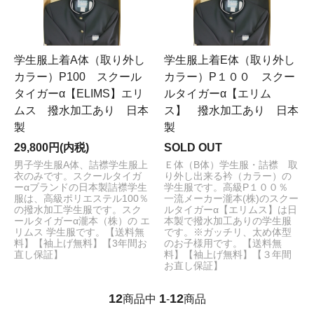
学生服上着A体（取り外し
学生服上着E体（取り外し
カラー）P100 スクール
カラー）P１００ スクー
タイガーα【ELIMS】エリ
ルタイガーα【エリム
ムス 撥水加工あり 日本
ス】 撥水加工あり 日本
製
製
29,800円(内税)
SOLD OUT
男子学生服A体、詰襟学生服上
Ｅ体（B体）学生服・詰襟 取
衣のみです。スクールタイガ
り外し出来る衿（カラー）の
ーαブランドの日本製詰襟学生
学生服です。高級P１００％
服は、高級ポリエステル100％
一流メーカー瀧本(株)のスクー
の撥水加工学生服です。スク
ルタイガーα【エリムス】は日
ールタイガーα瀧本（株）の エ
本製で撥水加工ありの学生服
リムス 学生服です。【送料無
です。※ガッチリ、太め体型
料】【袖上げ無料】【3年間お
のお子様用です。【送料無
直し保証】
料】【袖上げ無料】【３年間
お直し保証】
12
1
12
商品中
-
商品