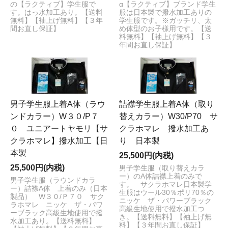
の【ラクティブ】学生服で
α【ラクティブ】ブランド学生
す。はっ水加工あり。【送料
服は日本製で撥水加工ありの
無料】【袖上げ無料】【３年
学生服です。※ガッチリ、太
間お直し保証】
め体型のお子様用です。【送
料無料】【袖上げ無料】【３
年間お直し保証】
男子学生服上着A体（ラウ
詰襟学生服上着A体（取り
ンドカラー）W３０/P７
替えカラー）W30/P70 サ
０ ユニアートヤモリ【サ
クラホマレ 撥水加工あ
クラホマレ】撥水加工【日
り 日本製
本製
25,500円(内税)
25,500円(内税)
男子学生服（取り替えカラ
ー）のA体詰襟上着のみで
男子学生服（ラウンドカラ
す。 サクラホマレ日本製学
ー）詰襟A体 上着のみ（日本
生服はウール30％ポリ70％の
製品） W３０/Ｐ７０ サク
ニッケ ザ・パワーブラック
ラホマレ ニッケ ザ・パワ
高級生地使用で撥水加工つ
ーブラック高級生地使用で撥
き。【送料無料】【袖上げ無
水加工あり。【送料無料】
料】【３年間お直し保証】