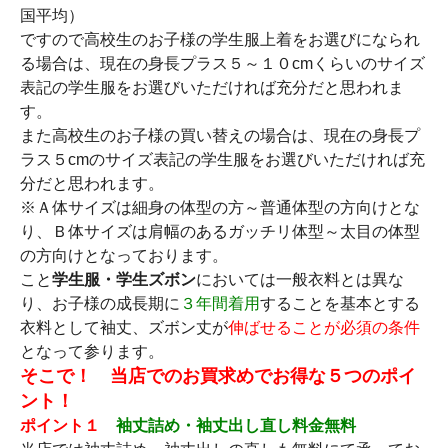
国平均）
ですので高校生のお子様の学生服上着をお選びになられ
る場合は、現在の身長プラス５～１０cmくらいのサイズ
表記の学生服をお選びいただければ充分だと思われま
す。
また高校生のお子様の買い替えの場合は、現在の身長プ
ラス５cmのサイズ表記の学生服をお選びいただければ充
分だと思われます。
※Ａ体サイズは細身の体型の方～普通体型の方向けとな
り、Ｂ体サイズは肩幅のあるガッチリ体型～太目の体型
の方向けとなっております。
こと
学生服・学生ズボン
においては一般衣料とは異な
り、お子様の成長期に
３年間着用
することを基本とする
衣料として袖丈、ズボン丈が
伸ばせることが必須の条件
となって参ります。
そこで！ 当店でのお買求めでお得な５つのポイ
ント！
ポイント１
袖丈詰め・袖丈出し直し料金無料