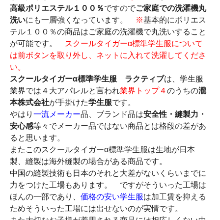
高級ポリエステル１００％
ですので
ご家庭での洗濯機丸
洗い
にも一層強くなっています。
※
基本的にポリエス
テル１００％の商品はご家庭の洗濯機で丸洗いすること
が可能です。
スクールタイガーα標準学生服について
は前ボタンを取り外し、ネットに入れて洗濯してくださ
い。
スクールタイガーα標準学生服 ラクティブ
は、学生服
業界では４大アパレルと言われ
業界トップ４
のうちの
瀧
本株式会社
が手掛けた
学生服
です。
やはり
一流メーカー
品、ブランド品は
安全性・縫製力・
安心感
等々でメーカー品ではない商品とは格段の差があ
ると思います。
またこのスクールタイガーα標準学生服は生地が日本
製、縫製は海外縫製の場合がある商品です。
中国の縫製技術も日本のそれと大差がないくらいまでに
力をつけた工場もあります。 ですがそういった工場は
ほんの一部であり、
価格の安い学生服
は加工賃を抑える
ためそういった工場には出せないのが実情です。