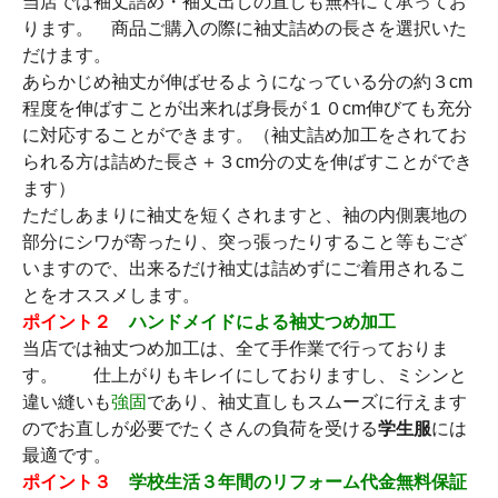
当店では袖丈詰め・袖丈出しの直しも無料にて承ってお
ります。 商品ご購入の際に袖丈詰めの長さを選択いた
だけます。
あらかじめ袖丈が伸ばせるようになっている分の約３cm
程度を伸ばすことが出来れば身長が１０cm伸びても充分
に対応することができます。（袖丈詰め加工をされてお
られる方は詰めた長さ＋３cm分の丈を伸ばすことができ
ます）
ただしあまりに袖丈を短くされますと、袖の内側裏地の
部分にシワが寄ったり、突っ張ったりすること等もござ
いますので、出来るだけ袖丈は詰めずにご着用されるこ
とをオススメします。
ポイント２
ハンドメイドによる袖丈つめ加工
当店では袖丈つめ加工は、全て手作業で行っておりま
す。 仕上がりもキレイにしておりますし、ミシンと
違い縫いも
強固
であり、袖丈直しもスムーズに行えます
のでお直しが必要でたくさんの負荷を受ける
学生服
には
最適です。
ポイント３
学校生活３年間のリフォーム代金無料保証