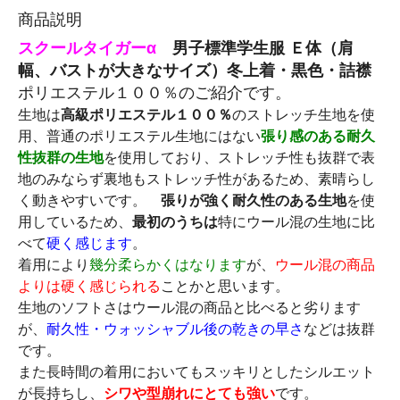
商品説明
スクールタイガーα
男子
標準学生服
Ｅ体（肩
幅、バストが大きなサイズ）冬上着・黒色・詰襟
ポリエステル１００％のご紹介です。
生地は
高級ポリエステル１００％
のストレッチ生地を使
用、普通のポリエステル生地にはない
張り感のある耐久
性抜群の生地
を使用しており、ストレッチ性も抜群で表
地のみならず裏地もストレッチ性があるため、素晴らし
く動きやすいです。
張りが強く耐久性のある生地
を使
用しているため、
最初のうちは
特にウール混の生地に比
べて
硬く感じます
。
着用により
幾分柔らかくはなります
が、
ウール混の商品
よりは硬く感じられる
ことかと思います。
生地のソフトさはウール混の商品と比べると劣ります
が、
耐久性・ウォッシャブル後の乾きの早さ
などは抜群
です。
また長時間の着用においてもスッキリとしたシルエット
が長持ちし、
シワや型崩れにとても強い
です。