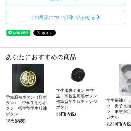
この商品について問い合わせる
あなたにおすすめの商品
学生服裏ボタン 中学
生・高校生用裏ボタン
学生服袖ボタン（桜ボ
学生長袖カッ
標準型学生服チェンジ
タン） 中学生用小ボ
ツ 男子長袖
ボタン
タン 標準型学生服袖
ツ 形態安定
ボタン
35円(内税)
ジナル
18円(内税)
2,230円(内税