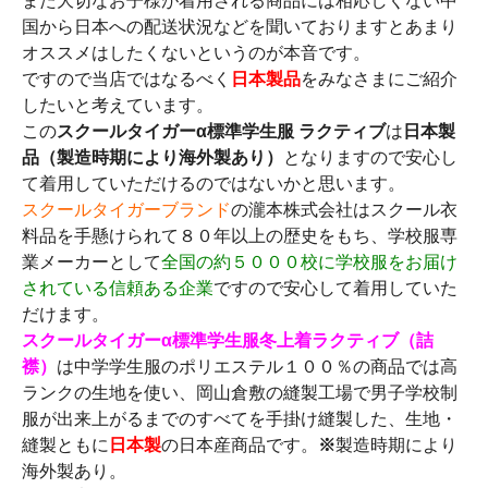
また大切なお子様が着用される商品には相応しくない中
国から日本への配送状況などを聞いておりますとあまり
オススメはしたくないというのが本音です。
ですので当店ではなるべく
日本製品
をみなさまにご紹介
したいと考えています。
この
スクールタイガーα標準学生服 ラクティブ
は
日本製
品（製造時期により海外製あり）
となりますので安心し
て着用していただけるのではないかと思います。
スクールタイガーブランド
の瀧本株式会社はスクール衣
料品を手懸けられて８０年以上の歴史をもち、学校服専
業メーカーとして
全国の約５０００校に学校服をお届け
されている信頼ある企業
ですので安心して着用していた
だけます。
スクールタイガーα標準学生服冬上着ラクティブ（詰
襟）
は中学学生服のポリエステル１００％の商品では高
ランクの生地を使い、岡山倉敷の縫製工場で男子学校制
服が出来上がるまでのすべてを手掛け縫製した、生地・
縫製ともに
日本製
の日本産商品です。
※
製造時期により
海外製あり。