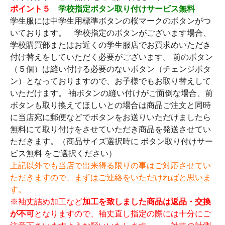
ポイント５
学校指定ボタン取り付けサービス無料
学生服には中学生用標準ボタンの桜マークのボタンがつ
いております。 学校指定のボタンがございます場合、
学校購買部またはお近くの学生服店でお買求めいただき
付け替えをしていただく必要がございます。 前のボタン
（５個）は縫い付ける必要のないボタン（チェンジボタ
ン）となっておりますので、お子様でもお取り替えして
いただけます。 袖ボタンの縫い付けがご面倒な場合、前
ボタンも取り換えてほしいとの場合は商品ご注文と同時
に当店宛に郵便などでボタンをお送りいただけましたら
無料にて取り付けをさせていただき商品を発送させてい
ただきます。（商品サイズ選択時に ボタン取り付けサー
ビス無料 をご選択ください）
上記以外でも当店で出来得る限りの事はご対応させてい
ただきますので、まずはご連絡をいただければと思いま
す。
※袖丈詰め加工など
加工を致しました商品は返品・交換
が不可
となりますので、袖丈直し指定の際には十分にご