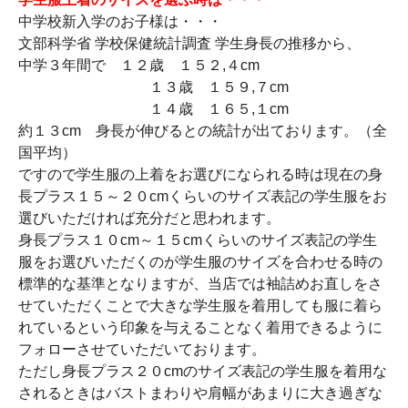
中学校新入学のお子様は・・・
文部科学省 学校保健統計調査 学生身長の推移から、
中学３年間で １２歳 １５２,４cm
１３歳 １５９,７cm
１４歳 １６５,１cm
約１３cm 身長が伸びるとの統計が出ております。（全
国平均）
ですので学生服の上着をお選びになられる時は現在の身
長プラス１５～２０cmくらいのサイズ表記の学生服をお
選びいただければ充分だと思われます。
身長プラス１０cm～１５cmくらいのサイズ表記の学生
服をお選びいただくのが学生服のサイズを合わせる時の
標準的な基準となりますが、当店では袖詰めお直しをさ
せていただくことで大きな学生服を着用しても服に着ら
れているという印象を与えることなく着用できるように
フォローさせていただいております。
ただし身長プラス２０cmのサイズ表記の学生服を着用な
されるときはバストまわりや肩幅があまりに大き過ぎな