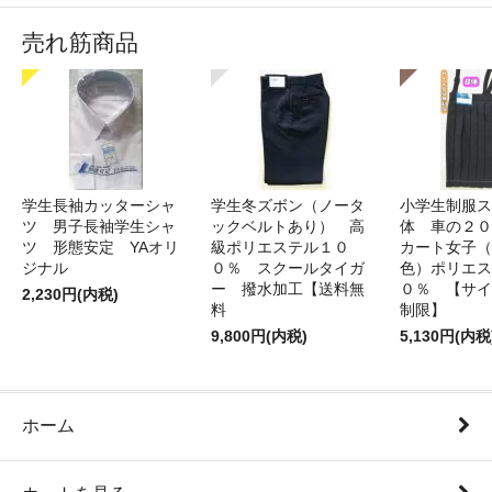
売れ筋商品
学生長袖カッターシャ
学生冬ズボン（ノータ
小学生制服ス
ツ 男子長袖学生シャ
ックベルトあり） 高
体 車の２０
ツ 形態安定 YAオリ
級ポリエステル１０
カート女子（
ジナル
０％ スクールタイガ
色）ポリエス
ー 撥水加工【送料無
０％ 【サイ
2,230円(内税)
料
制限】
9,800円(内税)
5,130円(内税
ホーム