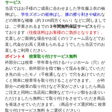
サービス
当店ではお子様のご成長に合わせました学生服上衣の袖
伸ばし、
学生ズボンの裾伸ばし、膝の擦り剥きや破れ
な
どの簡単な補修（約３cm四方くらい）などに関しまして
は、ご卒業されるまでの
３年間無料保証サービス
を行っ
ております
（往復送料はお客様のご負担となります）
、
丈直しがご面倒な場合やお近くのリフォーム店などでお
直し代金がお高く見積もられるようでしたら当店でのお
直しをご利用ください。
ポイント４
校章取り付けサービス無料
衿部分には校章・学年章を付けるバッジホール（穴）が
あいており、前衿部分を指で触って窪みを探していただ
き先の尖ったモノ（千枚通しなど）で穴をあけていただ
くと簡単に校章等を取り付けることができます。 が衿
部分への校章の取り付けなど不安がございましたら商品
ご注文と同時に当店宛に郵便などでバッジ類をお送りい
ただけましたら無料にて取り付けをさせていただき商品
を発送させていただきます。（商品サイズ選択時に 校章
取り付けサービス無料 をご選択ください）