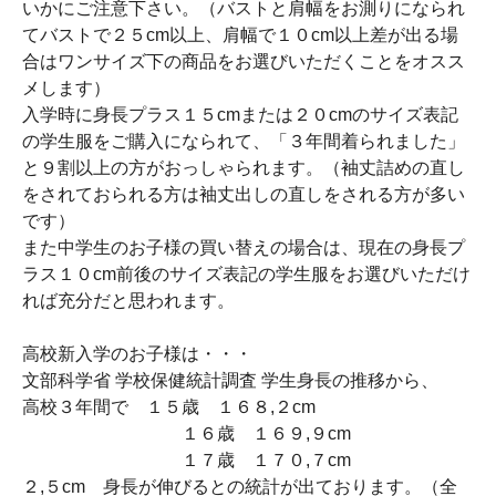
いかにご注意下さい。（バストと肩幅をお測りになられ
てバストで２５cm以上、肩幅で１０cm以上差が出る場
合はワンサイズ下の商品をお選びいただくことをオスス
メします）
入学時に身長プラス１５cmまたは２０cmのサイズ表記
の学生服をご購入になられて、「３年間着られました」
と９割以上の方がおっしゃられます。（袖丈詰めの直し
をされておられる方は袖丈出しの直しをされる方が多い
です）
また中学生のお子様の買い替えの場合は、現在の身長プ
ラス１０cm前後のサイズ表記の学生服をお選びいただけ
れば充分だと思われます。
高校新入学のお子様は・・・
文部科学省 学校保健統計調査 学生身長の推移から、
高校３年間で １５歳 １６８,２cm
１６歳 １６９,９cm
１７歳 １７０,７cm
２,５cm 身長が伸びるとの統計が出ております。（全