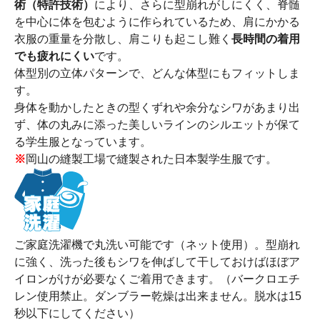
術（特許技術）
により、さらに型崩れがしにくく、脊髄
を中心に体を包むように作られているため、肩にかかる
衣服の重量を分散し、肩こりも起こし難く
長時間の着用
でも疲れにくい
です。
体型別の立体パターンで、どんな体型にもフィットしま
す。
身体を動かしたときの型くずれや余分なシワがあまり出
ず、体の丸みに添った美しいラインのシルエットが保て
る学生服となっています。
※
岡山の縫製工場で縫製された日本製学生服です。
ご家庭洗濯機で丸洗い可能です（ネット使用）。型崩れ
に強く、洗った後もシワを伸ばして干しておけばほぼア
イロンがけが必要なくご着用できます。（バークロエチ
レン使用禁止。ダンブラー乾燥は出来ません。脱水は15
秒以下にしてください）