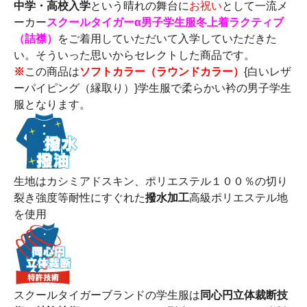
中学・高校入学
という晴れの舞台に
お祝い
として一流メ
ーカー
スクールタイガーα男子学生服冬上着ラクティブ
（詰襟）
をご着用していただいて入学していただきた
い。そういった思いからセレクトした商品です。
※
この商品は
ソフトカラー（ラウンドカラー）
{白いレザ
ーパイピング（縁取り）}学生服で柔らかい衿の男子学生
服となります。
生地はカシミアドスキン、ポリエステル１００％の切り
裂き強度等耐性にすぐれた
撥水加工
高級ポリエステル地
を使用
スクールタイガーブランドの学生服は
同心円立体裁断技