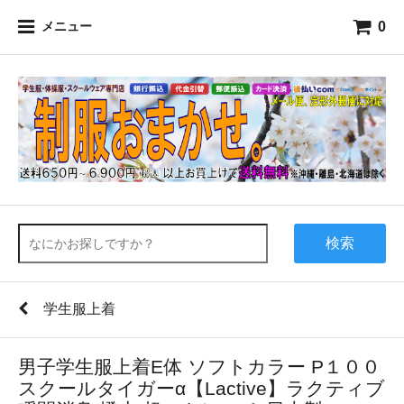
0
メニュー
検索
学生服上着
男子学生服上着E体 ソフトカラー P１００
スクールタイガーα【Lactive】ラクティブ