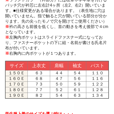
バッチ穴が衿芯に左右計4ヶ所（左2、右2）開いていま
す。■仕様変更がある場合があります。（表生地に穴は
開いていません。指で触ると穴が開いている部分が分か
ります。先の尖ったモノで穴を開けてご使用ください）
※
衿の高さも前後を低くし、首の動きを考え後部で４cm
となっています。
※
左胸内ポケットはスライドファスナー式になってお
り、ファスナーポケットの下に組・名前が書ける氏名片
布が付いています。
※
右胸内に内ポケットが１つあります。
サイズ
上衣丈
肩幅
袖丈
バスト
１５０Ｅ
６３
４４
５４
１１０
１６０Ｅ
６８
４７
５６
１１６
１７０Ｅ
７３
５０
５９
１２２
１８０Ｅ
７７
５２
６１
１２８
１９０Ｅ
８２
５４
６３
１３４
学生服上着のサイズを選ぶ時は・・・