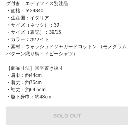
グ付き エディフィス別注品
・価格：￥24840
・生産国：イタリア
・サイズ（ネック）：39
・サイズ（表記）：39/15
・カラー：ホワイト
・素材：ウォッシュドジャガードコットン （モノグラム
パターン織り柄・ドビーシャツ）
［商品寸法］※平置き採寸
・肩巾：約44cm
・着丈：約75cm
・袖丈：約64.5cm
・脇下身巾：約48cm
SOLD OUT