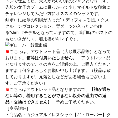
トンで仕立てた、大人かわいい系のシャツとなります。
先般の女子力ブームに乗っかって少しマイルドな印象に
チャレンジしてみたい方にオススメのシャツです。
剣ボロに紋章の刺繍が入った”エディフィス”別注エクス
クルーシヴコレクション。背ダーツの入ったいわゆ
る“slim fit”モデルとなっていますので、着用時のバストの
もたつきがなく、着用姿がキレイです。
※
こちらは、アウトレット品（店頭展示品等）となって
おります。
箱等は付属いたしません。
アウトレット品
となりますので、その点をご理解の上、ご購入ください
ますよう何卒よろしくお願い申し上げます。（検品は致
しておりますが、見落としなどがある場合もございま
す。ご了承ください）
※
こちらはアウトレット品となりますので、
【袖が通ら
ない等の、着用することができない以外の理由での返
品・交換はできません】
。予めご了承ください。
［商品詳細］
・商品名：カジュアルドレスシャツ【ギ・ローバー】タ