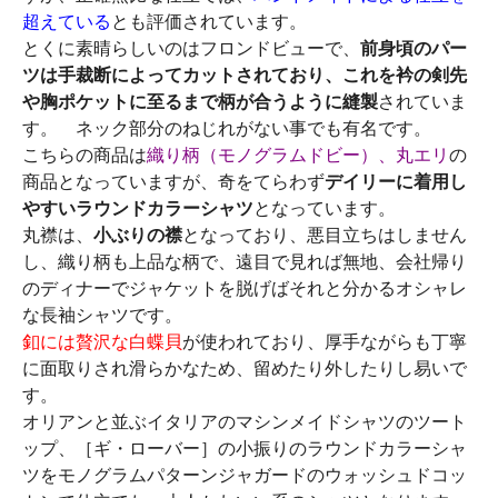
超えている
とも評価されています。
とくに素晴らしいのはフロンドビューで、
前身頃のパー
ツは手裁断によってカットされており、これを衿の剣先
や胸ポケットに至るまで柄が合うように縫製
されていま
す。 ネック部分のねじれがない事でも有名です。
こちらの商品は
織り柄（モノグラムドビー）、丸エリ
の
商品となっていますが、奇をてらわず
デイリーに着用し
やすいラウンドカラーシャツ
となっています。
丸襟は、
小ぶりの襟
となっており、悪目立ちはしません
し、織り柄も上品な柄で、遠目で見れば無地、会社帰り
のディナーでジャケットを脱げばそれと分かるオシャレ
な長袖シャツです。
釦には贅沢な白蝶貝
が使われており、厚手ながらも丁寧
に面取りされ滑らかなため、留めたり外したりし易いで
す。
オリアンと並ぶイタリアのマシンメイドシャツのツート
ップ、［ギ・ローバー］の小振りのラウンドカラーシャ
ツをモノグラムパターンジャガードのウォッシュドコッ