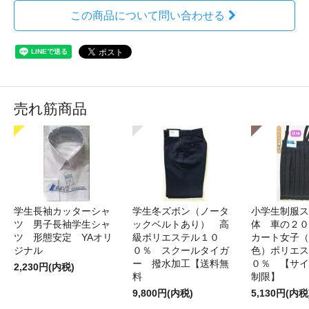
この商品について問い合わせる
売れ筋商品
学生長袖カッターシャ
学生冬ズボン（ノータ
小学生制服ス
ツ 男子長袖学生シャ
ックベルトあり） 高
体 車の２０
ツ 形態安定 YAオリ
級ポリエステル１０
カート女子（
ジナル
０％ スクールタイガ
色）ポリエス
ー 撥水加工【送料無
０％ 【サイ
2,230円(内税)
料
制限】
9,800円(内税)
5,130円(内税