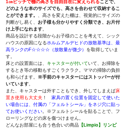
1㎝ピッチで棚の高さを自由自在に変えられる
ことで、
どのような本のサイズでも、高さを合わせて収納するこ
とができます。
、高さを変えた棚は、視覚的にサイズの
判断がし易く、
お子様も分かりやすく分類でき、お片付
け上手になれます
。
商品を設計する段階からお子様のことを考えて、シック
ハウスの原因になる
ホルムアルデヒドの放散基準は、最
高ランクのF☆☆☆☆（放散量が微少）
を取得していま
す。
床との設置面には、
キャスターが付いて
いて、お掃除を
するとき等の移動もすごくラクラク。ママの掃除の負担
も和らげます。
※手前のキャスターにはストッパーが付
いています
。
また、キャスターは外すこともでき、外してしまえば
床
置き使用も大丈夫
！
家具の置く位置を固定して使いた
い場合には、付属の「フェルトシール」をネジ穴に貼っ
てお使いください
。※フェルトシールを貼ることで、フ
ローリングなどの床を傷つけません。
どんなお部屋にも合う色合いの商品
【Limpio】リンピ