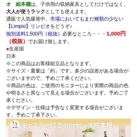
オ 絵本棚
は、子供用の収納家具としてだけではなく、
大人が使うラック
としても使えます。
通販で人気爆発中、
市場においてもまだ種類の少ない
【Limpio】リンピオ
をどうぞ♪
1,000円
個別送料1,500円（税抜）
必要なところ・・・
（税抜）
でお届け致します。
●
生産国
日本
※この商品はお客様組立品となります。
※サイズ・重量は「約」です。多少の誤差がある場合が
ございますので、予めご了承ください。
※商品の色は、ご使用のモニターにより実際の商品の色
や明るさと異なって見える場合がございます。予めご了
承ください。
※デザイン・仕様は予告なく変更する場合がございま
す。予めご了承下さい。