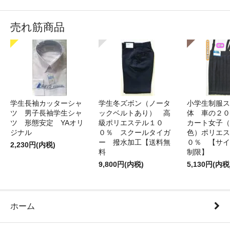
売れ筋商品
学生長袖カッターシャ
学生冬ズボン（ノータ
小学生制服ス
ツ 男子長袖学生シャ
ックベルトあり） 高
体 車の２０
ツ 形態安定 YAオリ
級ポリエステル１０
カート女子（
ジナル
０％ スクールタイガ
色）ポリエス
ー 撥水加工【送料無
０％ 【サイ
2,230円(内税)
料
制限】
9,800円(内税)
5,130円(内税
ホーム