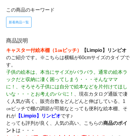
この商品のキーワード
新着商品一覧
商品説明
キャスター付絵本棚
（1㎝ピッチ）
【Limpio】リンピオ
のご紹介です。※こちらは横幅が60cmサイズのタイプで
す。
子供の絵本は、本当にサイズがバラバラ。通常の絵本ラ
ックだと収納に凄く困ってしまう・・・そんなママ
に！、そろそろ子供には自分で絵本などを片付けてほし
いな・・・とお考えのパパに！
、現在カタログ通販で凄
く人気が高く、販売台数をどんどんと伸ばしている、1
㎝ピッチで棚の調節が可能なとっても便利な絵本棚、そ
れが
【Limpio】リンピオ
です♪
とっても評判が良く、人気の高い、こちらの
商品のポイ
ント
は・・・