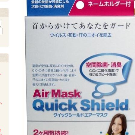
～
い
ォ