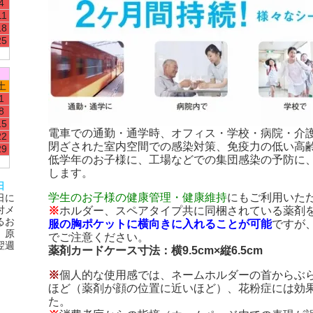
4
11
18
25
土
1
8
15
電車での通勤・通学時、オフィス・学校・病院・介
22
閉ざされた室内空間での感染対策、免疫力の低い高
29
低学年のお子様に、工場などでの集団感染の予防に
します。
日
学生のお子様の健康管理・健康維持
にもご利用いた
日に
付メ
※
ホルダー、スペアタイプ共に同梱されている薬剤
るお
服の胸ポケットに横向きに入れることが可能
ですが
、原
でご注意ください。
翌週
薬剤カードケース寸法：横9.5cm×縦6.5cm
※
個人的な使用感では、ネームホルダーの首からぶ
ほど（薬剤が顔の位置に近いほど）、花粉症には効
た。