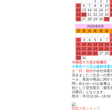
1
2
3
5
6
7
8
9
10
12
13
14
15
16
17
19
20
21
22
23
24
26
27
28
29
30
31
2026年8月
日
月
火
水
木
金
2
3
4
5
6
7
9
10
11
12
13
14
16
17
18
19
20
21
23
24
25
26
27
28
30
31
※桜色マス目が休業日
※青色マス目は臨時休業
土・日・祝日
や会社休業
頂きましたご注文への受
ール、発送や商品に関す
問い合わせへのお返事は
則として翌営業日（通常
月曜日）となります。
受付：平日10:00～18:00
雑貨人気ショップ