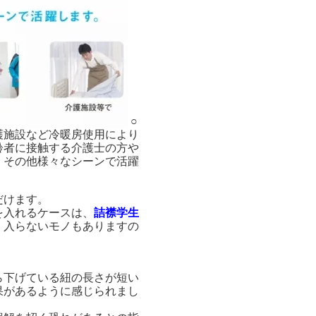
○
護施設など冷暖房使用により
齢者に接触する介護士の方や
、その他様々なシーンで活躍
だけます。
を入れるケースは、
詰襟学生
、入らないモノもありますの
ら下げている紐の長さが短い
果があるように感じられまし