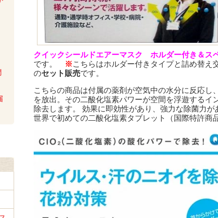
か
い
クイックシールドエアーマスク ホルダー付き＆ス
です。
※
こちらはホルダー付きタイプと詰め替え
問
の
セット販売
です。
こちらの商品は付属の薬剤が空気中の水分に反応し
届
を放出。その二酸化塩素パワーが空間を浮遊するイ
除去します。 効果に即効性があり、強力な除菌力が
世界で初めての二酸化塩素タブレット（国際特許商
ス