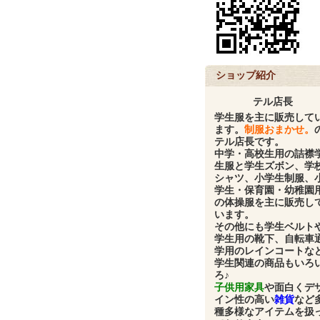
ショップ紹介
テル店長
学生服
を主に販売して
ます。
制服おまかせ。
テル店長です。
中学・高校生用の
詰襟
生服と学生ズボン、学
シャツ、小学生制服、
学生・保育園・幼稚園
の体操服
を主に販売し
います。
その他にも
学生ベルト
学生用の靴下、自転車
学用のレインコート
な
学生関連の商品もいろ
ろ♪
子供用家具
や面白くデ
イン性の高い
雑貨
など
種多様なアイテムを扱