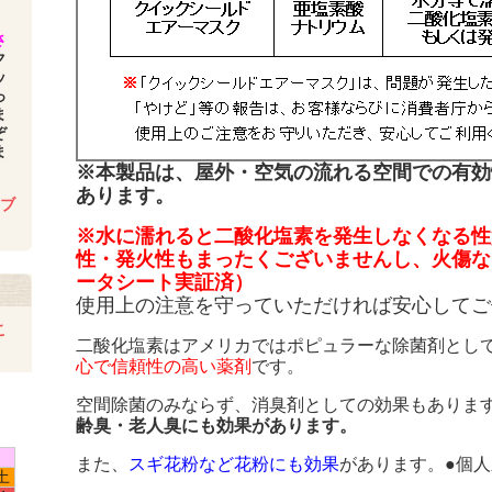
さ
ク
ッ
っ
ま
ぞ
ま
※本製品は、屋外・空気の流れる空間での有効
あります。
.ブ
※水に濡れると二酸化塩素を発生しなくなる性
性・発火性もまったくございませんし、火傷な
ータシート実証済）
使用上の注意を守っていただければ安心してご
こ
二酸化塩素はアメリカではポピュラーな除菌剤とし
心で信頼性の高い薬剤
です。
空間除菌のみならず、消臭剤としての効果もありま
齢臭・老人臭にも効果があります。
また、
スギ花粉など花粉にも効果
があります。●個
土