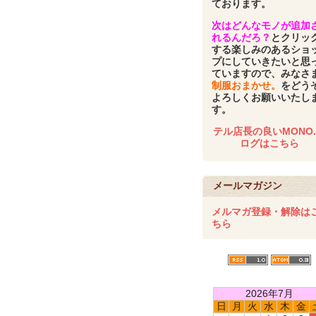
ております。
次はどんなモノが追加
れるんだろ？
とクリッ
する楽しみのあるショ
プにしていきたいと思
ていますので、みなさ
制服おまかせ。
をどう
よろしくお願いいたし
す。
テル店長の良いMONO
ログはこちら
メールマガジン
メルマガ登録・解除は
ちら
2026年7月
日
月
火
水
木
金