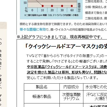
※上記グラフにつきましては、現在再検証中です。
い
の
学
校
小
用
て
や
通
ど
い
ザ
多
っ